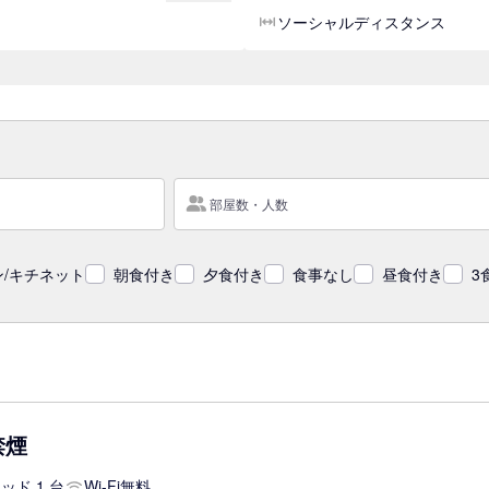
ソーシャルディスタンス
部屋数・人数
/キチネット
朝食付き
夕食付き
食事なし
昼食付き
3
禁煙
ッド 1 台
Wi-Fi無料