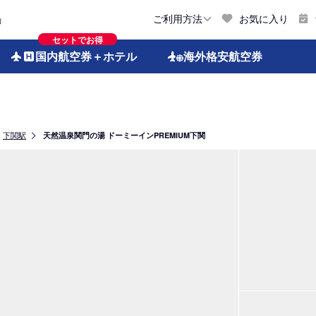
お気に入り
ご利用方法
約
セットでお得
国内航空券
＋ホテル
海外格安
航空券
下関駅
天然温泉関門の湯 ドーミーインPREMIUM下関