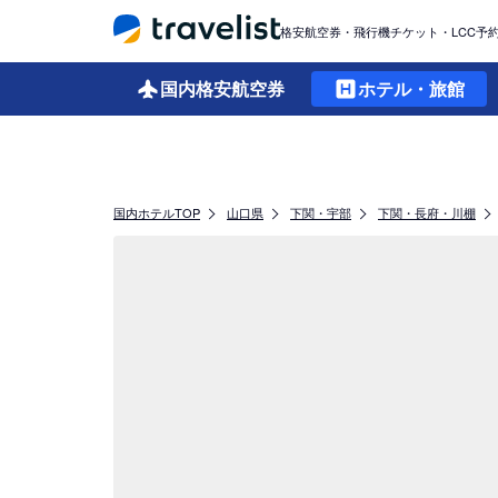
格安航空券・飛行機チケット・LCC予
国内格安
航空券
ホテル・旅館
国内ホテルTOP
山口県
下関・宇部
下関・長府・川棚