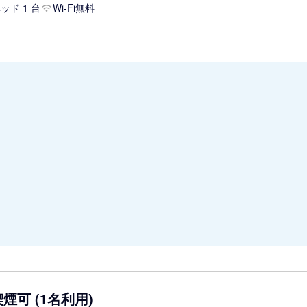
ッド 1 台
Wi-Fi無料
煙可 (1名利用)