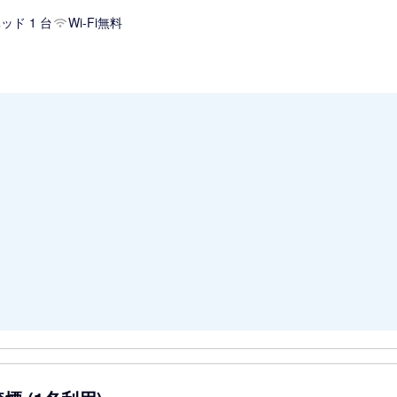
ッド 1 台
Wi-Fi無料