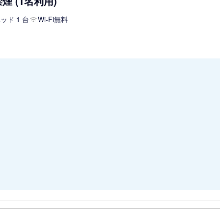
煙 (1名利用)
ッド 1 台
Wi-Fi無料