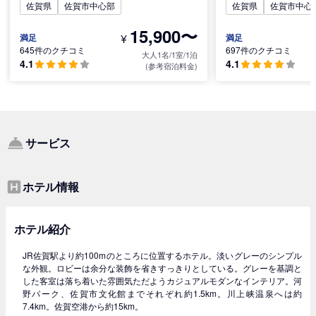
佐賀県
佐賀市中心部
佐賀県
佐賀市中心
15,900〜
¥
満足
満足
645件のクチコミ
697件のクチコミ
大人1名/1室/1泊
4.1
4.1
(参考宿泊料金)
サービス
ホテル情報
ホテル紹介
JR佐賀駅より約100mのところに位置するホテル。淡いグレーのシンプル
な外観。ロビーは余分な装飾を省きすっきりとしている。グレーを基調と
した客室は落ち着いた雰囲気ただようカジュアルモダンなインテリア。河
野パーク、佐賀市文化館までそれぞれ約1.5km。川上峡温泉へは約
7.4km。佐賀空港から約15km。