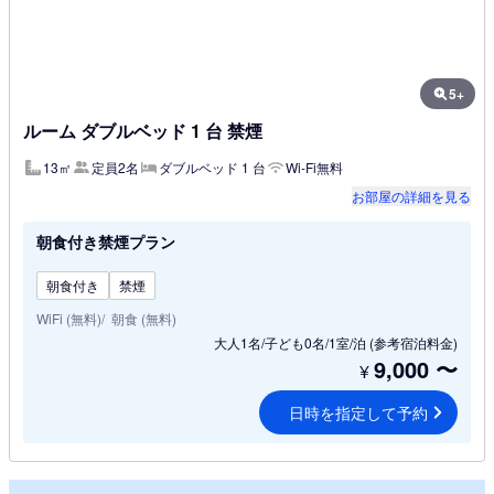
5+
ルーム ダブルベッド 1 台 禁煙
13㎡
定員2名
ダブルベッド 1 台
Wi-Fi無料
お部屋の詳細を見る
朝食付き禁煙プラン
朝食付き
禁煙
WiFi (無料)
朝食 (無料)
大人1名/子ども0名/1室/泊
(参考宿泊料金)
9,000
〜
¥
日時を指定して予約