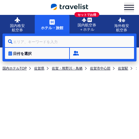
menu
セットでお得
国内航空券
国内格安
海外格安
ホテル・旅館
＋ホテル
航空券
航空券
エリア、キーワードを入力
日付を選択
国内ホテルTOP
佐賀県
佐賀・熊野川・鳥栖
佐賀市中心部
佐賀駅
コ