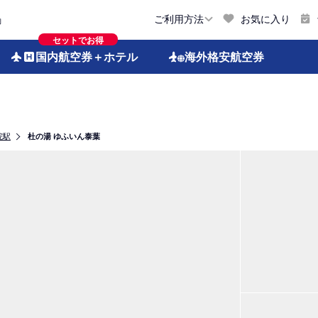
お気に入り
ご利用方法
約
セットでお得
国内航空券
＋ホテル
海外格安
航空券
院駅
杜の湯 ゆふいん泰葉