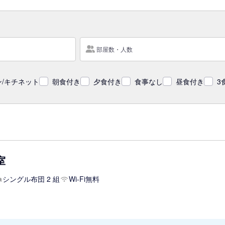
部屋数・人数
/キチネット
朝食付き
夕食付き
食事なし
昼食付き
3
室
シングル布団 2 組
Wi-Fi無料