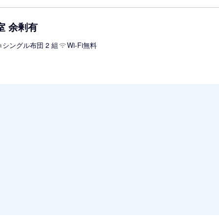
和室 余剰有
シングル布団 2 組
Wi-Fi無料