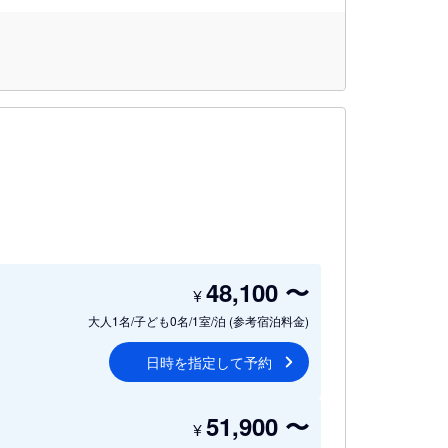
48,100
〜
¥
大人1名/子ども0名/1室/泊
(参考宿泊料金)
日時を指定して予約
51,900
〜
¥