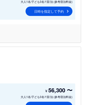
大人1名/子ども0名/1室/泊
(参考宿泊料金)
日時を指定して予約
56,300
〜
¥
大人1名/子ども0名/1室/泊
(参考宿泊料金)