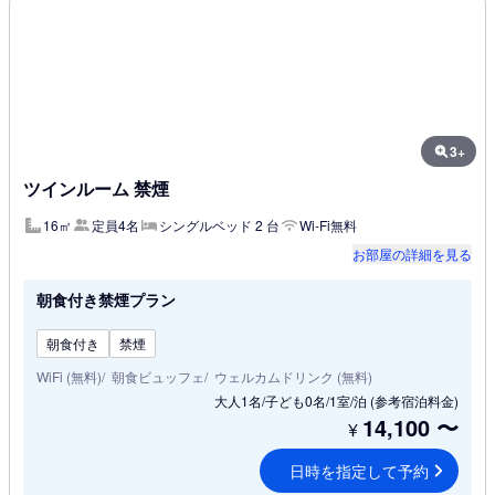
3+
ツインルーム 禁煙
16㎡
定員4名
シングルベッド 2 台
Wi-Fi無料
お部屋の詳細を見る
朝食付き禁煙プラン
朝食付き
禁煙
WiFi (無料)
朝食ビュッフェ
ウェルカムドリンク (無料)
大人1名/子ども0名/1室/泊
(参考宿泊料金)
14,100
〜
¥
日時を指定して予約