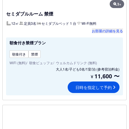
3+
セミダブルルーム 禁煙
12㎡
定員3名
セミダブルベッド 1 台
Wi-Fi無料
お部屋の詳細を見る
朝食付き禁煙プラン
朝食付き
禁煙
WiFi (無料)
朝食ビュッフェ
ウェルカムドリンク (無料)
大人1名/子ども0名/1室/泊
(参考宿泊料金)
11,600
〜
¥
日時を指定して予約