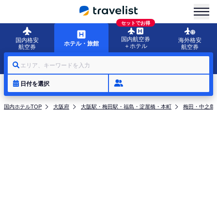
menu
セットでお得
国内航空券
国内格安
海外格安
ホテル・旅館
＋ホテル
航空券
航空券
エリア、キーワードを入力
日付を選択
国内ホテルTOP
大阪府
大阪駅・梅田駅・福島・淀屋橋・本町
梅田・中之島