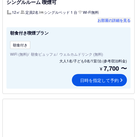
シングルルーム 喫煙可
12㎡
定員2名
シングルベッド 1 台
Wi-Fi無料
お部屋の詳細を見る
朝食付き喫煙プラン
朝食付き
WiFi (無料)
朝食ビュッフェ
ウェルカムドリンク (無料)
大人1名/子ども0名/1室/泊
(参考宿泊料金)
7,700
〜
¥
日時を指定して予約