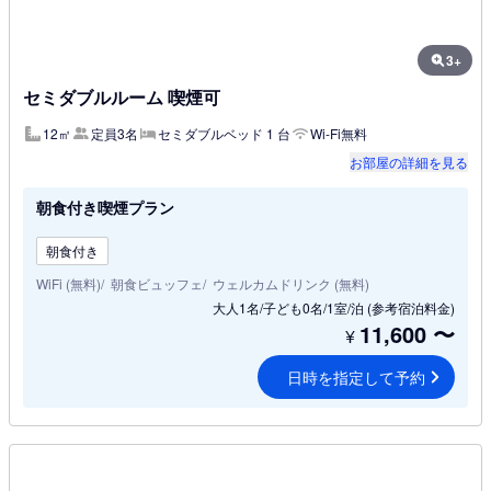
3+
セミダブルルーム 喫煙可
12㎡
定員3名
セミダブルベッド 1 台
Wi-Fi無料
お部屋の詳細を見る
朝食付き喫煙プラン
朝食付き
WiFi (無料)
朝食ビュッフェ
ウェルカムドリンク (無料)
大人1名/子ども0名/1室/泊
(参考宿泊料金)
11,600
〜
¥
日時を指定して予約