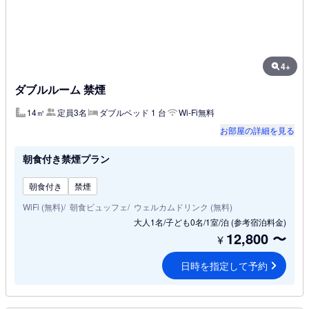
4+
ダブルルーム 禁煙
14㎡
定員3名
ダブルベッド 1 台
Wi-Fi無料
お部屋の詳細を見る
朝食付き禁煙プラン
朝食付き
禁煙
WiFi (無料)
朝食ビュッフェ
ウェルカムドリンク (無料)
大人1名/子ども0名/1室/泊
(参考宿泊料金)
12,800
〜
¥
日時を指定して予約