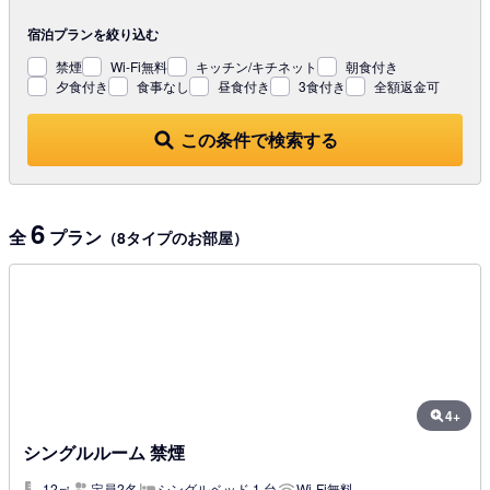
宿泊プランを
絞り込む
禁煙
Wi-Fi無料
キッチン/キチネット
朝食付き
夕食付き
食事なし
昼食付き
3食付き
全額返金可
この条件で検索する
6
全
プラン
（8タイプのお部屋）
4+
シングルルーム 禁煙
12㎡
定員2名
シングルベッド 1 台
Wi-Fi無料