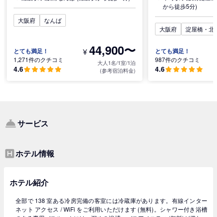
から徒歩5分)
大阪府
なんば
大阪府
淀屋橋・北
44,900〜
¥
とても満足！
とても満足！
1,271件のクチコミ
987件のクチコミ
大人1名/1室/1泊
4.6
4.6
(参考宿泊料金)
サービス
ホテル情報
ホテル紹介
全部で 138 室ある冷房完備の客室には冷蔵庫があります。有線インター
ネット アクセス / WiFi をご利用いただけます (無料)。シャワー付き浴槽