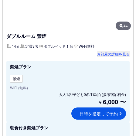
4+
ダブルルーム 禁煙
14㎡
定員3名
ダブルベッド 1 台
Wi-Fi無料
お部屋の詳細を見る
禁煙プラン
禁煙
WiFi (無料)
大人1名/子ども0名/1室/泊
(参考宿泊料金)
6,000
〜
¥
日時を指定して予約
朝食付き禁煙プラン