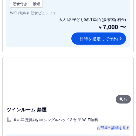
朝食付き
禁煙
WiFi (無料)
朝食ビュッフェ
大人1名/子ども0名/1室/泊
(参考宿泊料金)
7,000
〜
¥
日時を指定して予約
4+
ツインルーム 禁煙
16㎡
定員4名
シングルベッド 2 台
Wi-Fi無料
お部屋の詳細を見る