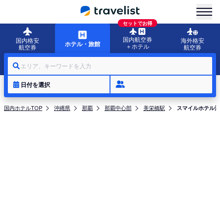
menu
セットでお得
国内航空券
国内格安
海外格安
ホテル・旅館
＋ホテル
航空券
航空券
エリア、キーワードを入力
日付を選択
国内ホテルTOP
沖縄県
那覇
那覇中心部
美栄橋駅
スマイルホテル沖