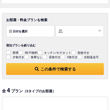
お部屋・料金プランを検索
日付を選択
宿泊プランを
絞り込む
禁煙
Wi-Fi無料
キッチン/キチネット
朝食付き
夕食付き
食事なし
昼食付き
3食付き
全額返金可
この条件で検索する
4
全
プラン
（3タイプのお部屋）