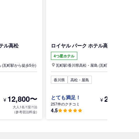
テル高松
ロイヤル パーク ホテル高松
4つ星ホテル
島
(瓦町駅から徒歩5分)
瓦町駅/
香川県
高松・屋島
(瓦町駅から徒歩4分)
香川県
高松・屋島
12,800〜
23,200〜
とても満足！
¥
¥
257件のクチコミ
大人1名/1室/1泊
大人1名/1室/1泊
4.5
(参考宿泊料金)
(参考宿泊料金)