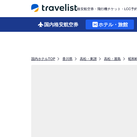
格安航空券・飛行機チケット・LCC予
国内格安
航空券
ホテル・旅館
国内ホテルTOP
香川県
高松・東讃
高松・屋島
昭和