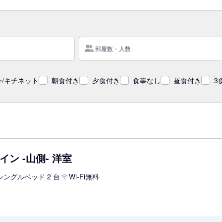
部屋数・人数
/キチネット
朝食付き
夕食付き
食事なし
昼食付き
3
ン -山側- 洋室
シングルベッド 2 台
Wi-Fi無料