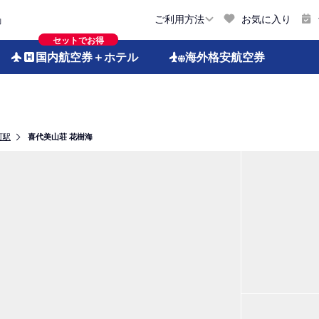
お気に入り
ご利用方法
約
セットでお得
国内航空券
＋ホテル
海外格安
航空券
町駅
喜代美山荘 花樹海