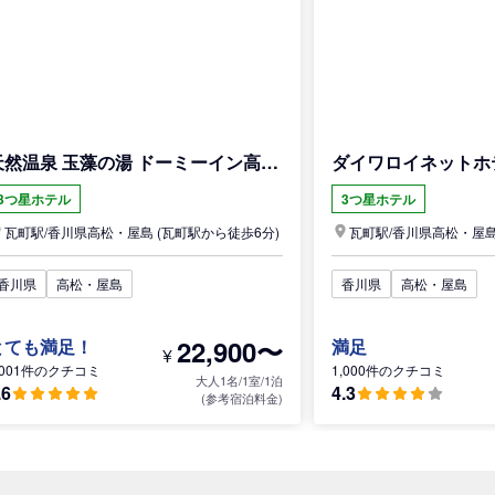
天然温泉 玉藻の湯 ドーミーイン高松中央公園前
ダイワロイネットホ
3つ星ホテル
3つ星ホテル
瓦町駅/
香川県
高松・屋島
(瓦町駅から徒歩6分)
瓦町駅/
香川県
高松・屋
香川県
高松・屋島
香川県
高松・屋島
22,900〜
とても満足！
満足
¥
,001件のクチコミ
1,000件のクチコミ
大人1名/1室/1泊
.6
4.3
(参考宿泊料金)