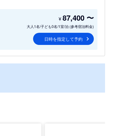
87,400
〜
¥
大人1名/子ども0名/1室/泊
(参考宿泊料金)
日時を指定して予約