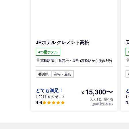
JRホテル クレメント高松
4つ星ホテル
高松駅/
香川県
高松・屋島
(高松駅から徒歩3分)
香川県
高松・屋島
15,300〜
とても満足！
¥
1,001件のクチコミ
1
大人1名/1室/1泊
4.6
4
(参考宿泊料金)