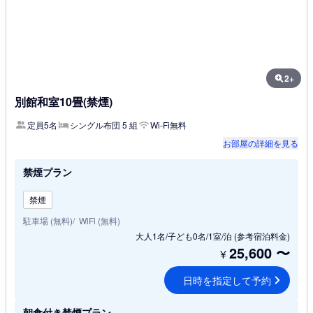
2+
別館和室10畳(禁煙)
定員5名
シングル布団 5 組
Wi-Fi無料
お部屋の詳細を見る
禁煙プラン
禁煙
駐車場 (無料)
WiFi (無料)
大人1名/子ども0名/1室/泊
(参考宿泊料金)
25,600
〜
¥
日時を指定して予約
朝食付き禁煙プラン