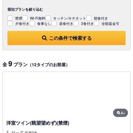
宿泊プランを
絞り込む
禁煙
Wi-Fi無料
キッチン/キチネット
朝食付き
夕食付き
食事なし
昼食付き
3食付き
全額返金可
この条件で検索する
9
全
プラン
（12タイプのお部屋）
4+
洋室ツイン(眺望望めず)(禁煙)
21㎡
定員2名