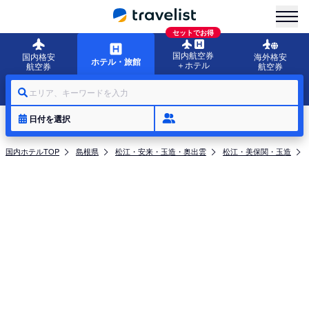
menu
セットでお得
国内航空券
国内格安
海外格安
ホテル・旅館
＋ホテル
航空券
航空券
エリア、キーワードを入力
日付を選択
国内ホテルTOP
島根県
松江・安来・玉造・奥出雲
松江・美保関・玉造