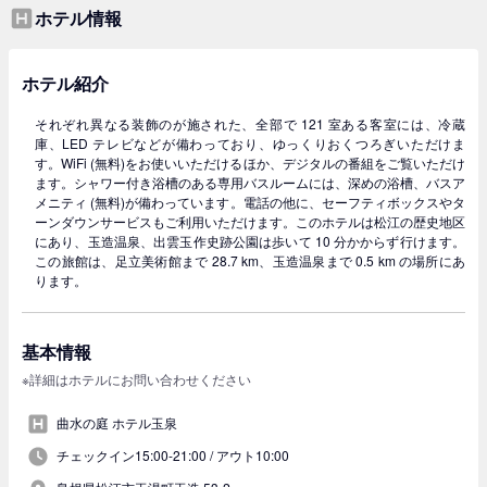
ホテル情報
ホテル紹介
それぞれ異なる装飾のが施された、全部で 121 室ある客室には、冷蔵
庫、LED テレビなどが備わっており、ゆっくりおくつろぎいただけま
す。WiFi (無料)をお使いいただけるほか、デジタルの番組をご覧いただけ
ます。シャワー付き浴槽のある専用バスルームには、深めの浴槽、バスア
メニティ (無料)が備わっています。電話の他に、セーフティボックスやタ
ーンダウンサービスもご利用いただけます。このホテルは松江の歴史地区
にあり、玉造温泉、出雲玉作史跡公園は歩いて 10 分かからず行けます。
この旅館は、足立美術館まで 28.7 km、玉造温泉まで 0.5 km の場所にあ
ります。
基本情報
※詳細はホテルにお問い合わせください
曲水の庭 ホテル玉泉
チェックイン15:00-21:00 /
アウト10:00