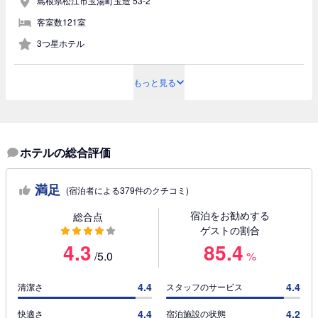
島根県松江市玉湯町玉造 53-2
客室数121室
3つ星ホテル
もっと見る
ホテルの総合評価
満足
(宿泊者による379件のクチコミ)
宿泊をお勧めする
総合点
ゲストの割合
4.3
85.4
/5.0
%
4.4
4.4
清潔さ
スタッフのサービス
4.4
4.2
快適さ
宿泊施設の状態