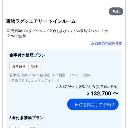
6+
東館ラグジュアリー ツインルーム
定員3名
ダブルベッド 2 台およびシングル収納式ベッド 1 台
Wi-Fi無料
お部屋の詳細を見る
食事付き禁煙プラン
食事付き
禁煙
駐車場 (無料)
WiFi (無料)
スパ利用
ミニバー (無料)
2 食付き (ビュッフェディナー)
大人1名/子ども0名/1室/泊
(参考宿泊料金)
132,700
〜
¥
日時を指定して予約
3食付き禁煙プラン