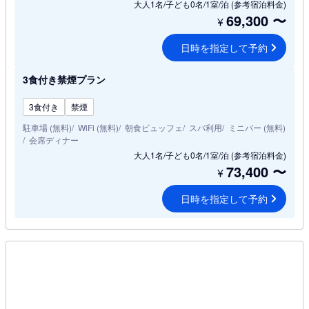
大人1名/子ども0名/1室/泊
(参考宿泊料金)
69,300
〜
¥
日時を指定して予約
3食付き禁煙プラン
3食付き
禁煙
駐車場 (無料)
WiFi (無料)
朝食ビュッフェ
スパ利用
ミニバー (無料)
会席ディナー
大人1名/子ども0名/1室/泊
(参考宿泊料金)
73,400
〜
¥
日時を指定して予約