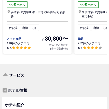
4つ星ホテル
4つ星ホテル
浜崎駅/
佐賀県
唐津・玄海
(浜崎駅から徒歩6
東唐津駅/
佐賀県
唐津
分)
車で3分)
佐賀県
唐津・玄海
佐賀県
唐津・玄海
30,800〜
¥
とても満足！
満足
116件のクチコミ
232件のクチコミ
大人1名/1室/1泊
4.5
4.1
(参考宿泊料金)
サービス
ホテル情報
ホテル紹介