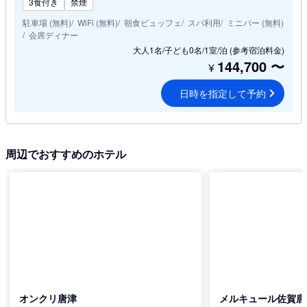
3食付き
禁煙
駐車場 (無料)
WiFi (無料)
朝食ビュッフェ
スパ利用
ミニバー (無料)
会席ディナー
大人1名/子ども0名/1室/泊
(参考宿泊料金)
144,700
〜
¥
日時を指定して予約
周辺でおすすめのホテル
オンクリ唐津
メルキュール佐賀唐