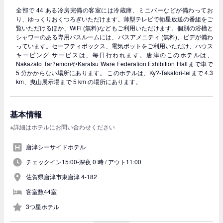
全部で 44 ある冷房完備の客室には冷蔵庫、ミニバーなどが備わってお
り、ゆっくりおくつろぎいただけます。薄型テレビで衛星放送の番組をご
覧いただけるほか、WiFi (無料)などもご利用いただけます。個別の浴槽と
シャワーのある専用バスルームには、バスアメニティ (無料)、ビデが備わ
っています。セーフティボックス、電気ポットをご利用いただけ、ハウス
キーピング サービスは、毎日行われます。唐津のこのホテルは、
Nakazato Tar?emonやKaratsu Ware Federation Exhibition Hallまで車で
5 分かからない場所にあります。 このホテルは、Ky?-Takatori-teiまで 4.3
km、曳山展示場まで 5 km の場所にあります。
基本情報
※詳細はホテルにお問い合わせください
唐津シーサイドホテル
チェックイン15:00-深夜 0 時 /
アウト11:00
佐賀県唐津市東唐津 4-182
客室数44室
3つ星ホテル