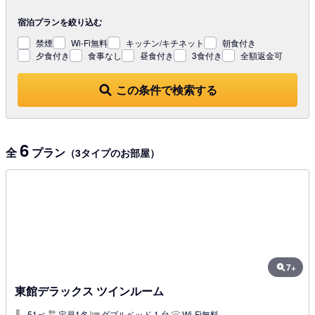
宿泊プランを
絞り込む
禁煙
Wi-Fi無料
キッチン/キチネット
朝食付き
夕食付き
食事なし
昼食付き
3食付き
全額返金可
この条件で検索する
6
全
プラン
（3タイプのお部屋）
7+
東館デラックス ツインルーム
51㎡
定員1名
ダブルベッド 1 台
Wi-Fi無料