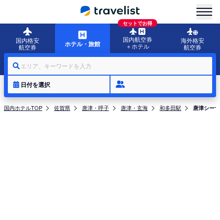
menu
セットでお得
国内航空券
国内格安
海外格安
ホテル・旅館
＋ホテル
航空券
航空券
エリア、キーワードを入力
日付を選択
国内ホテルTOP
佐賀県
唐津・呼子
唐津・玄海
和多田駅
唐津シーサ