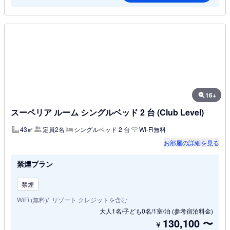
16+
スーペリア ルーム シングルベッド 2 台 (Club Level)
43㎡
定員2名
シングルベッド 2 台
Wi-Fi無料
お部屋の詳細を見る
禁煙プラン
禁煙
WiFi (無料)
リゾート クレジットを含む
大人1名/子ども0名/1室/泊
(参考宿泊料金)
130,100
〜
¥