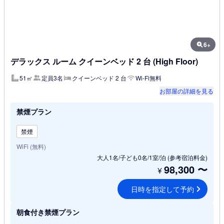
6+
デラックス ルーム クイーンベッド 2 台 (High Floor)
51㎡
定員3名
クイーンベッド 2 台
Wi-Fi無料
お部屋の詳細を見る
禁煙プラン
禁煙
WiFi (無料)
大人1名/子ども0名/1室/泊
(参考宿泊料金)
98,300
〜
¥
日時を指定して予約
朝食付き禁煙プラン