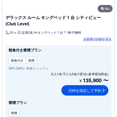
16+
デラックス ルーム キングベッド 1 台 シティビュー
(Club Level)
51㎡
定員2名
キングベッド 1 台
Wi-Fi無料
お部屋の詳細を見る
朝食付き禁煙プラン
朝食付き
禁煙
WiFi (無料)
朝食ビュッフェ
大人1名/子ども0名/1室/泊
(参考宿泊料金)
135,900
〜
¥
日時を指定して予約
禁煙プラン
禁煙