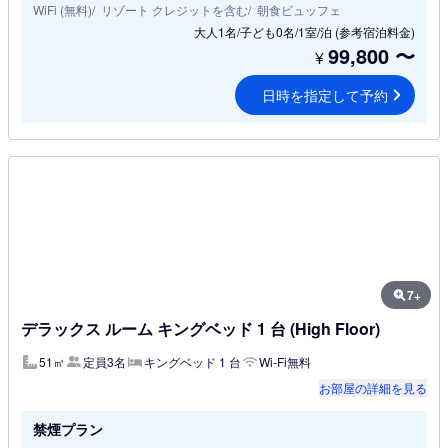
WiFi (無料)
リゾート クレジットを含む
朝食ビュッフェ
大人1名/子ども0名/1室/泊
(参考宿泊料金)
99,800
〜
¥
日時を指定して予約
7+
デラックス ルーム キングベッド 1 台 (High Floor)
51㎡
定員3名
キングベッド 1 台
Wi-Fi無料
お部屋の詳細を見る
禁煙プラン