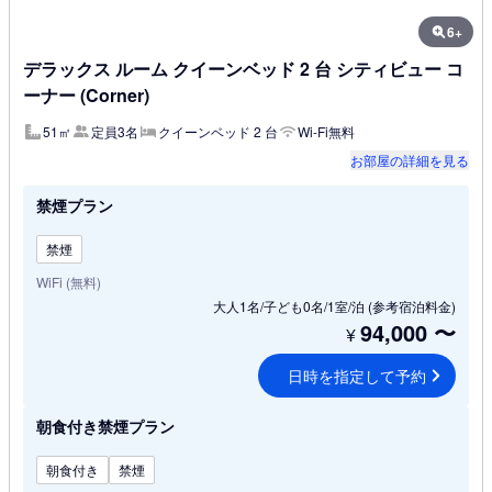
6+
デラックス ルーム クイーンベッド 2 台 シティビュー コ
ーナー (Corner)
51㎡
定員3名
クイーンベッド 2 台
Wi-Fi無料
お部屋の詳細を見る
禁煙プラン
禁煙
WiFi (無料)
大人1名/子ども0名/1室/泊
(参考宿泊料金)
94,000
〜
¥
日時を指定して予約
朝食付き禁煙プラン
朝食付き
禁煙