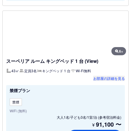
6+
スーペリア ルーム キングベッド 1 台 (View)
43㎡
定員3名
キングベッド 1 台
Wi-Fi無料
お部屋の詳細を見る
禁煙プラン
禁煙
WiFi (無料)
大人1名/子ども0名/1室/泊
(参考宿泊料金)
91,100
〜
¥