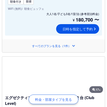
朝食付き
禁煙
WiFi (無料)
朝食ビュッフェ
大人1名/子ども0名/1室/泊
(参考宿泊料金)
180,700
〜
¥
日時を指定して予約
すべてのプランを見る（1件）
17+
エグゼクティブ スイート シングルベッド 2 台 (Club
料金・部屋タイプを見る
Level)