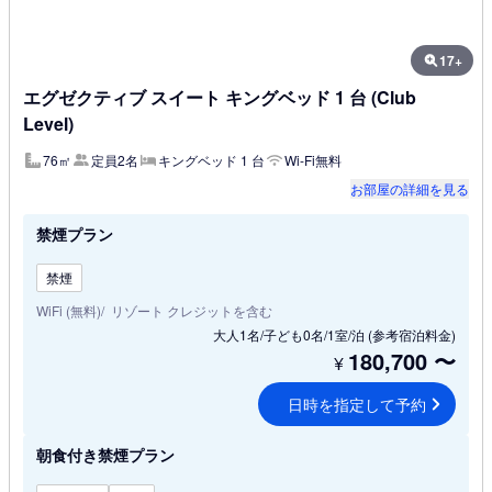
17+
エグゼクティブ スイート キングベッド 1 台 (Club
Level)
76㎡
定員2名
キングベッド 1 台
Wi-Fi無料
お部屋の詳細を見る
禁煙プラン
禁煙
WiFi (無料)
リゾート クレジットを含む
大人1名/子ども0名/1室/泊
(参考宿泊料金)
180,700
〜
¥
日時を指定して予約
朝食付き禁煙プラン