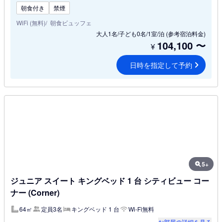
朝食付き
禁煙
WiFi (無料)
朝食ビュッフェ
大人1名/子ども0名/1室/泊
(参考宿泊料金)
104,100
〜
¥
日時を指定して予約
5+
ジュニア スイート キングベッド 1 台 シティビュー コー
ナー (Corner)
64㎡
定員3名
キングベッド 1 台
Wi-Fi無料
お部屋の詳細を見る