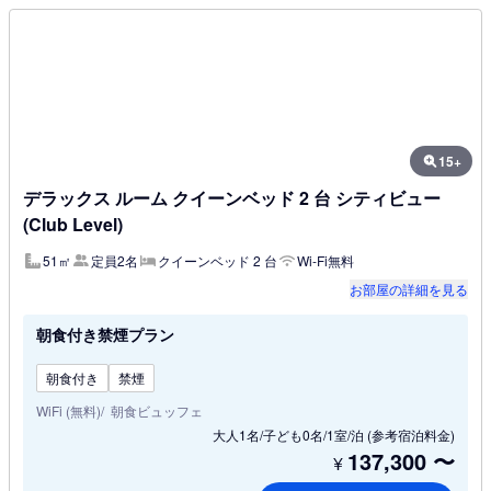
15+
デラックス ルーム クイーンベッド 2 台 シティビュー
(Club Level)
51㎡
定員2名
クイーンベッド 2 台
Wi-Fi無料
お部屋の詳細を見る
朝食付き禁煙プラン
朝食付き
禁煙
WiFi (無料)
朝食ビュッフェ
大人1名/子ども0名/1室/泊
(参考宿泊料金)
137,300
〜
¥