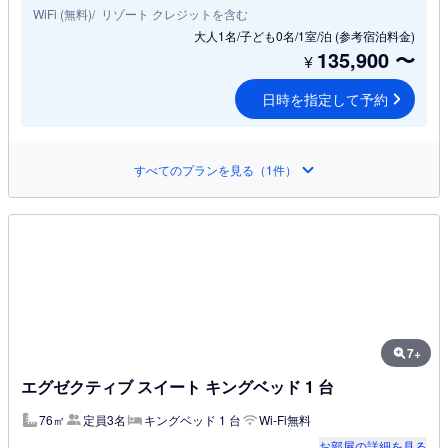
WiFi (無料)
リゾート クレジットを含む
大人1名/子ども0名/1室/泊
(参考宿泊料金)
135,900
〜
¥
日時を指定して予約
すべてのプランを見る（1件）
7+
エグゼクティブ スイート キングベッド 1 台
76㎡
定員3名
キングベッド 1 台
Wi-Fi無料
お部屋の詳細を見る