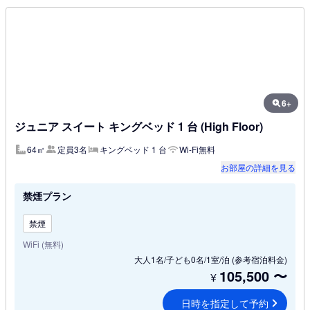
6+
ジュニア スイート キングベッド 1 台 (High Floor)
64㎡
定員3名
キングベッド 1 台
Wi-Fi無料
お部屋の詳細を見る
禁煙プラン
禁煙
WiFi (無料)
大人1名/子ども0名/1室/泊
(参考宿泊料金)
105,500
〜
¥
日時を指定して予約