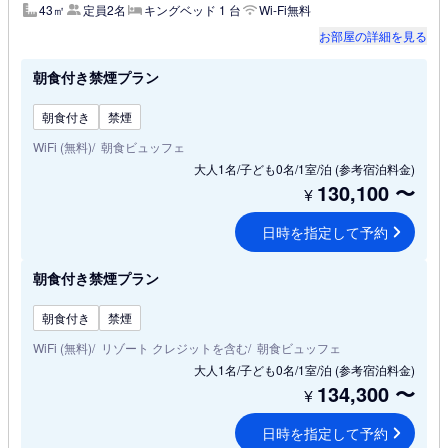
43㎡
定員2名
キングベッド 1 台
Wi-Fi無料
お部屋の詳細を見る
朝食付き禁煙プラン
朝食付き
禁煙
WiFi (無料)
朝食ビュッフェ
大人1名/子ども0名/1室/泊
(参考宿泊料金)
130,100
〜
¥
日時を指定して予約
朝食付き禁煙プラン
朝食付き
禁煙
WiFi (無料)
リゾート クレジットを含む
朝食ビュッフェ
大人1名/子ども0名/1室/泊
(参考宿泊料金)
134,300
〜
¥
日時を指定して予約