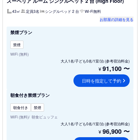
スーペリア ルーム シングルベッド 2 台 (High Floor)
43㎡
定員3名
シングルベッド 2 台
Wi-Fi無料
お部屋の詳細を見る
禁煙プラン
禁煙
WiFi (無料)
大人1名/子ども0名/1室/泊
(参考宿泊料金)
91,100
〜
¥
日時を指定して予約
朝食付き禁煙プラン
朝食付き
禁煙
WiFi (無料)
朝食ビュッフェ
大人1名/子ども0名/1室/泊
(参考宿泊料金)
96,900
〜
¥