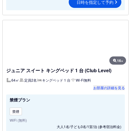
日時を指定して予約
16+
ジュニア スイート キングベッド 1 台 (Club Level)
64㎡
定員2名
キングベッド 1 台
Wi-Fi無料
お部屋の詳細を見る
禁煙プラン
禁煙
WiFi (無料)
大人1名/子ども0名/1室/泊
(参考宿泊料金)