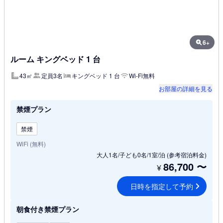
6+
ルーム キングベッド 1 台
43㎡
定員3名
キングベッド 1 台
Wi-Fi無料
お部屋の詳細を見る
禁煙プラン
禁煙
WiFi (無料)
大人1名/子ども0名/1室/泊
(参考宿泊料金)
86,700
〜
¥
日時を指定して予約
朝食付き禁煙プラン