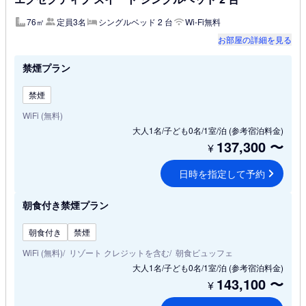
76㎡
定員3名
シングルベッド 2 台
Wi-Fi無料
お部屋の詳細を見る
禁煙プラン
禁煙
WiFi (無料)
大人1名/子ども0名/1室/泊
(参考宿泊料金)
137,300
〜
¥
日時を指定して予約
朝食付き禁煙プラン
朝食付き
禁煙
WiFi (無料)
リゾート クレジットを含む
朝食ビュッフェ
大人1名/子ども0名/1室/泊
(参考宿泊料金)
143,100
〜
¥