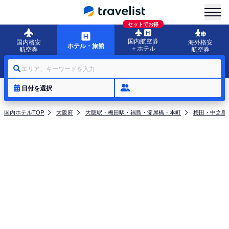
menu
セットでお得
国内航空券
国内格安
海外格安
ホテル・旅館
＋ホテル
航空券
航空券
エリア、キーワードを入力
日付を選択
国内ホテルTOP
大阪府
大阪駅・梅田駅・福島・淀屋橋・本町
梅田・中之島