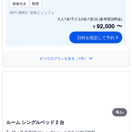
朝食付き
禁煙
WiFi (無料)
朝食ビュッフェ
大人1名/子ども0名/1室/泊
(参考宿泊料金)
92,500
〜
¥
日時を指定して予約
すべてのプランを見る（1件）
5+
ルーム シングルベッド 2 台
43㎡
定員3名
シングルベッド 2 台
Wi-Fi無料