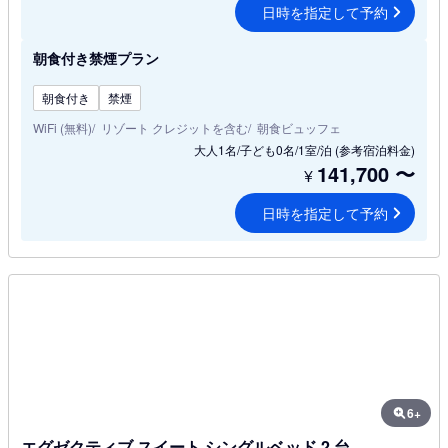
日時を指定して予約
朝食付き禁煙プラン
朝食付き
禁煙
WiFi (無料)
リゾート クレジットを含む
朝食ビュッフェ
大人1名/子ども0名/1室/泊
(参考宿泊料金)
141,700
〜
¥
日時を指定して予約
6+
エグゼクティブ スイート シングルベッド 2 台