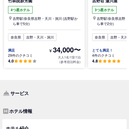
竹林院群芳園
吉野荘 湯川屋
4つ星ホテル
3つ星ホテル
吉野駅/
奈良県
吉野・天川・洞川
(吉野駅か
吉野駅/
奈良県
吉野・
ら車で5分)
ら車で2分)
奈良県
吉野・天川・洞川
奈良県
吉野・天川
34,000〜
¥
満足
とても満足！
29件のクチコミ
4件のクチコミ
大人1名/1室/1泊
4.0
4.8
(参考宿泊料金)
サービス
ホテル情報
ホテル紹介