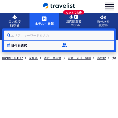
menu
セットでお得
国内航空券
国内格安
海外格安
ホテル・旅館
＋ホテル
航空券
航空券
エリア、キーワードを入力
日付を選択
国内ホテルTOP
奈良県
吉野・奥吉野
吉野・天川・洞川
吉野駅
芳雲