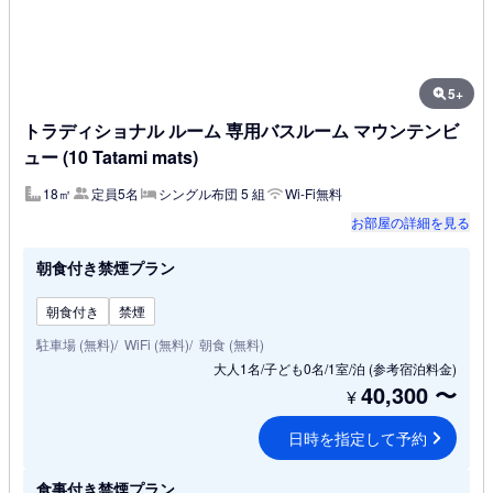
5+
トラディショナル ルーム 専用バスルーム マウンテンビ
ュー (10 Tatami mats)
18㎡
定員5名
シングル布団 5 組
Wi-Fi無料
お部屋の詳細を見る
朝食付き禁煙プラン
朝食付き
禁煙
駐車場 (無料)
WiFi (無料)
朝食 (無料)
大人1名/子ども0名/1室/泊
(参考宿泊料金)
40,300
〜
¥
日時を指定して予約
食事付き禁煙プラン