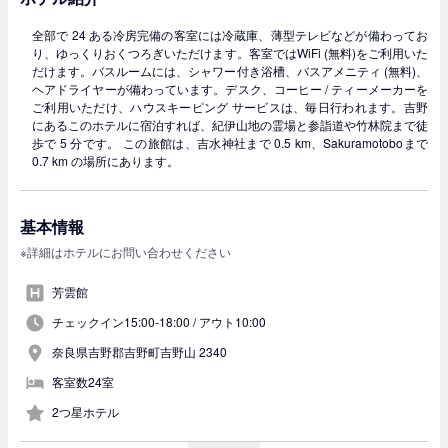
全部で 24 ある冷房完備の客室には冷蔵庫、薄型テレビなどが備わってお
り、ゆっくりおくつろぎいただけます。客室ではWiFi (無料)をご利用いた
だけます。バスルームには、シャワー付き浴槽、バスアメニティ (無料)、
ヘアドライヤーが備わっています。デスク、コーヒー / ティーメーカーを
ご利用いただけ、ハウスキーピング サービスは、毎日行われます。吉野
にあるこのホテルに宿泊すれば、紀伊山地の霊場と参詣道や竹林院まで徒
歩で 5 分です。 この旅館は、吉水神社まで 0.5 km、Sakuramotoboまで
0.7 km の場所にあります。
基本情報
※詳細はホテルにお問い合わせください
芳雲館
チェックイン15:00-18:00 /
アウト10:00
奈良県吉野郡吉野町吉野山 2340
客室数24室
2つ星ホテル