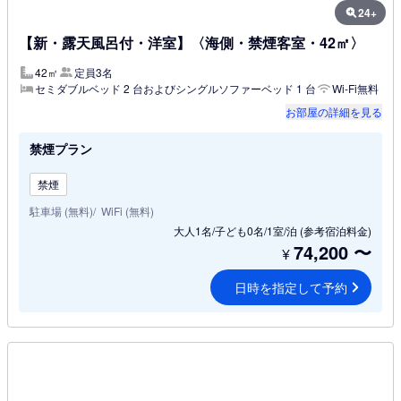
24+
【新・露天風呂付・洋室】〈海側・禁煙客室・42㎡〉
42㎡
定員3名
セミダブルベッド 2 台およびシングルソファーベッド 1 台
Wi-Fi無料
お部屋の詳細を見る
禁煙プラン
禁煙
駐車場 (無料)
WiFi (無料)
大人1名/子ども0名/1室/泊
(参考宿泊料金)
74,200
〜
¥
日時を指定して予約