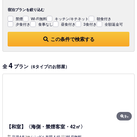
宿泊プランを
絞り込む
禁煙
Wi-Fi無料
キッチン/キチネット
朝食付き
夕食付き
食事なし
昼食付き
3食付き
全額返金可
この条件で検索する
4
全
プラン
（6タイプのお部屋）
9+
【和室】〈海側・禁煙客室・42㎡〉
定員4名
シングル布団 4 組
Wi-Fi無料