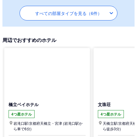
すべての部屋タイプを見る（6件）
周辺でおすすめのホテル
橋立ベイホテル
文珠荘
4つ星ホテル
4つ星ホテル
岩滝口駅/
京都府
天橋立・宮津
(岩滝口駅か
天橋立駅/
京都府
天橋
ら車で6分)
ら徒歩3分)