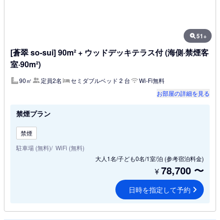
51+
[蒼翠 so-sui] 90m² + ウッドデッキテラス付 (海側·禁煙客
室·90m²)
90㎡
定員2名
セミダブルベッド 2 台
Wi-Fi無料
お部屋の詳細を見る
禁煙プラン
禁煙
駐車場 (無料)
WiFi (無料)
大人1名/子ども0名/1室/泊
(参考宿泊料金)
78,700
〜
¥
日時を指定して予約