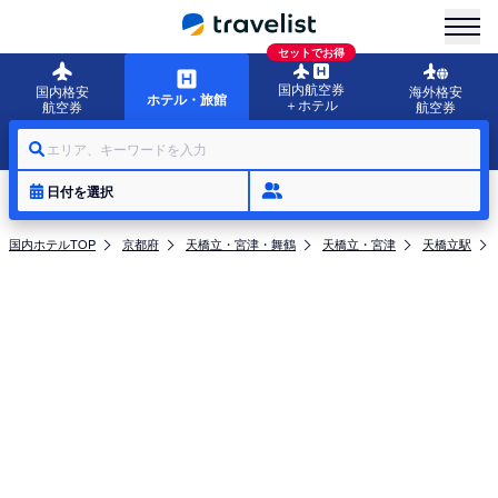
menu
セットでお得
国内航空券
国内格安
海外格安
ホテル・旅館
＋ホテル
航空券
航空券
エリア、キーワードを入力
日付を選択
国内ホテルTOP
京都府
天橋立・宮津・舞鶴
天橋立・宮津
天橋立駅