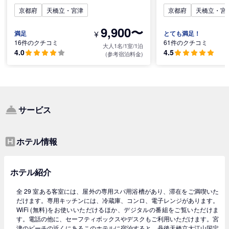
京都府
天橋立・宮津
京都府
天橋立・宮
9,900〜
¥
満足
とても満足！
16件のクチコミ
61件のクチコミ
大人1名/1室/1泊
4.0
4.5
(参考宿泊料金)
サービス
ホテル情報
ホテル紹介
全 29 室ある客室には、屋外の専用スパ用浴槽があり、滞在をご満喫いた
だけます。専用キッチンには、冷蔵庫、コンロ、電子レンジがあります。
WiFi (無料)をお使いいただけるほか、デジタルの番組をご覧いただけま
す。電話の他に、セーフティボックスやデスクもご利用いただけます。宮
津のビーチの近くにあるこのホテルに宿泊すると、丹後天橋立大江山国定