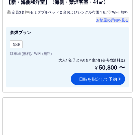
【新・海側和洋室】〈海側・禁煙客室・41㎡〉
定員3名
セミダブルベッド 2 台およびシングル布団 1 組
Wi-Fi無料
お部屋の詳細を見る
禁煙プラン
禁煙
駐車場 (無料)
WiFi (無料)
大人1名/子ども0名/1室/泊
(参考宿泊料金)
50,800
〜
¥
日時を指定して予約