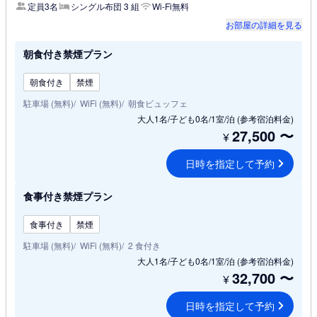
定員3名
シングル布団 3 組
Wi-Fi無料
お部屋の詳細を見る
朝食付き禁煙プラン
朝食付き
禁煙
駐車場 (無料)
WiFi (無料)
朝食ビュッフェ
大人1名/子ども0名/1室/泊
(参考宿泊料金)
27,500
〜
¥
日時を指定して予約
食事付き禁煙プラン
食事付き
禁煙
駐車場 (無料)
WiFi (無料)
2 食付き
大人1名/子ども0名/1室/泊
(参考宿泊料金)
32,700
〜
¥
日時を指定して予約