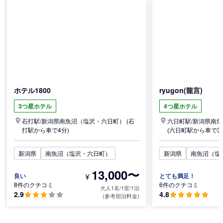
ホテル1800
ryugon(龍言)
3つ星ホテル
4つ星ホテル
石打駅/
新潟県
南魚沼（塩沢・六日町）
(石
六日町駅/
新潟県
南魚
打駅から車で4分)
(六日町駅から車で3
新潟県
南魚沼（塩沢・六日町）
新潟県
南魚沼（塩
13,000〜
¥
良い
とても満足！
8件のクチコミ
6件のクチコミ
大人1名/1室/1泊
2.9
4.8
(参考宿泊料金)