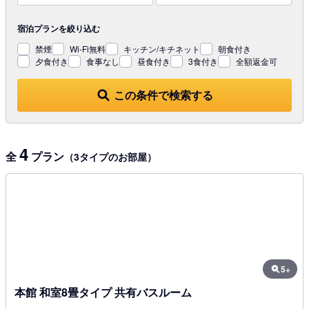
宿泊プランを
絞り込む
禁煙
Wi-Fi無料
キッチン/キチネット
朝食付き
夕食付き
食事なし
昼食付き
3食付き
全額返金可
この条件で検索する
4
全
プラン
（3タイプのお部屋）
5+
本館 和室8畳タイプ 共有バスルーム