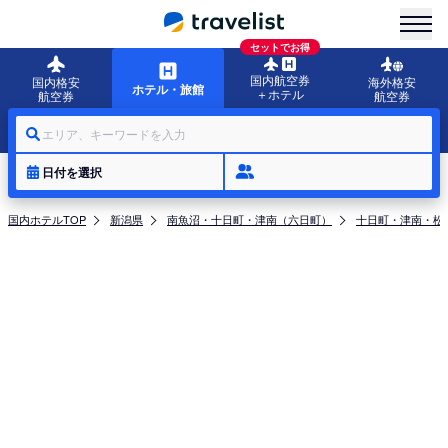
menu
セットでお得
国内航空券
国内格安
海外格安
ホテル・旅館
＋ホテル
航空券
航空券
エリア、キーワードを入力
日付を選択
国内ホテルTOP
新潟県
南魚沼・十日町・津南（六日町）
十日町・津南・松