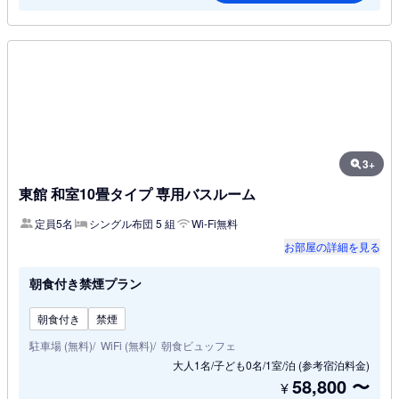
3+
東館 和室10畳タイプ 専用バスルーム
定員5名
シングル布団 5 組
Wi-Fi無料
お部屋の詳細を見る
朝食付き禁煙プラン
朝食付き
禁煙
駐車場 (無料)
WiFi (無料)
朝食ビュッフェ
大人1名/子ども0名/1室/泊
(参考宿泊料金)
58,800
〜
¥