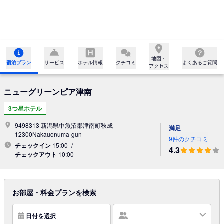
地図・

宿泊プラン
サービス
ホテル情報
クチコミ
よくあるご質問
アクセス
ニューグリーンピア津南
3つ星ホテル
9498313 新潟県中魚沼郡津南町秋成
満足
12300Nakauonuma-gun
9件のクチコミ
チェックイン
15:00- /
4.3
チェックアウト
10:00
お部屋・料金プランを検索
日付を選択