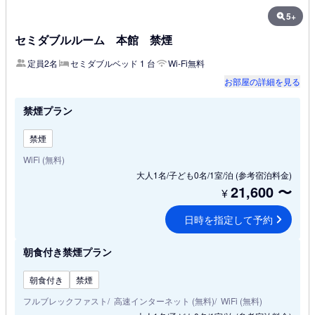
5+
セミダブルルーム 本館 禁煙
定員2名
セミダブルベッド 1 台
Wi-Fi無料
お部屋の詳細を見る
禁煙プラン
禁煙
WiFi (無料)
大人1名/子ども0名/1室/泊
(参考宿泊料金)
21,600
〜
¥
日時を指定して予約
朝食付き禁煙プラン
朝食付き
禁煙
フルブレックファスト
高速インターネット (無料)
WiFi (無料)