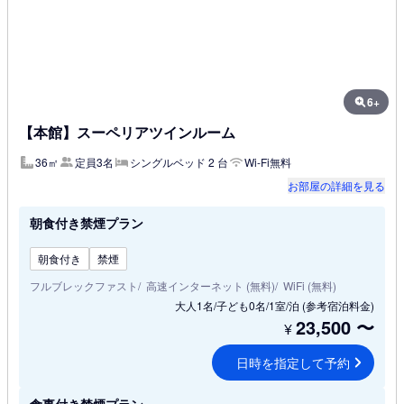
6+
【本館】スーペリアツインルーム
36㎡
定員3名
シングルベッド 2 台
Wi-Fi無料
お部屋の詳細を見る
朝食付き禁煙プラン
朝食付き
禁煙
フルブレックファスト
高速インターネット (無料)
WiFi (無料)
大人1名/子ども0名/1室/泊
(参考宿泊料金)
23,500
〜
¥
日時を指定して予約