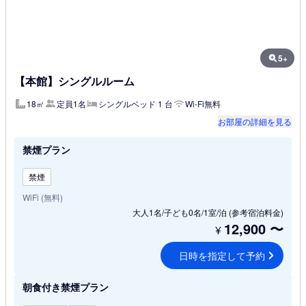
5+
【本館】シングルルーム
18㎡
定員1名
シングルベッド 1 台
Wi-Fi無料
お部屋の詳細を見る
禁煙プラン
禁煙
WiFi (無料)
大人1名/子ども0名/1室/泊
(参考宿泊料金)
12,900
〜
¥
日時を指定して予約
朝食付き禁煙プラン