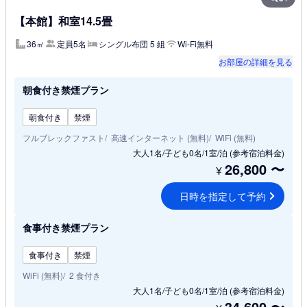
【本館】和室14.5畳
36㎡
定員5名
シングル布団 5 組
Wi-Fi無料
お部屋の詳細を見る
朝食付き禁煙プラン
朝食付き
禁煙
フルブレックファスト
高速インターネット (無料)
WiFi (無料)
大人1名/子ども0名/1室/泊
(参考宿泊料金)
26,800
〜
¥
日時を指定して予約
食事付き禁煙プラン
食事付き
禁煙
WiFi (無料)
2 食付き
大人1名/子ども0名/1室/泊
(参考宿泊料金)
34,600
〜