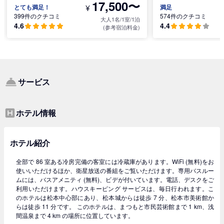
17,500〜
¥
とても満足！
満足
399件のクチコミ
574件のクチコミ
大人1名/1室/1泊
4.6
4.4
(参考宿泊料金)
サービス
ホテル情報
ホテル紹介
全部で 86 室ある冷房完備の客室には冷蔵庫があります。WiFi (無料)をお
使いいただけるほか、衛星放送の番組をご覧いただけます。専用バスルー
ムには、バスアメニティ (無料)、ビデが付いています。電話、デスクをご
利用いただけます。ハウスキーピング サービスは、毎日行われます。こ
のホテルは松本中心部にあり、松本城からは徒歩 7 分、松本市美術館か
らは徒歩 11 分です。 このホテルは、まつもと市民芸術館まで 1 km、浅
間温泉まで 4 km の場所に位置しています。