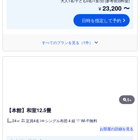
大人1名/子ども0名/1室/泊
(参考宿泊料金)
23,200
〜
¥
日時を指定して予約
すべてのプランを見る（1件）
5+
【本館】和室12.5畳
24㎡
定員4名
シングル布団 4 組
Wi-Fi無料
お部屋の詳細を見る