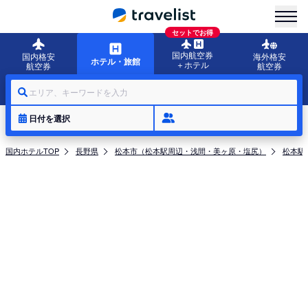
menu
セットでお得
国内航空券
国内格安
海外格安
ホテル・旅館
＋ホテル
航空券
航空券
エリア、キーワードを入力
日付を選択
国内ホテルTOP
長野県
松本市（松本駅周辺・浅間・美ヶ原・塩尻）
松本駅