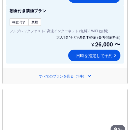
朝食付き禁煙プラン
朝食付き
禁煙
フルブレックファスト
高速インターネット (無料)
WiFi (無料)
大人1名/子ども0名/1室/泊
(参考宿泊料金)
26,000
〜
¥
日時を指定して予約
すべてのプランを見る（1件）
5+