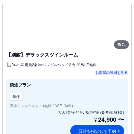
7+
【別館】デラックスツインルーム
34㎡
定員2名
シングルベッド 2 台
Wi-Fi無料
お部屋の詳細を見る
禁煙プラン
禁煙
高速インターネット (無料)
WiFi (無料)
大人1名/子ども0名/1室/泊
(参考宿泊料金)
24,900
〜
¥
日時を指定して予約