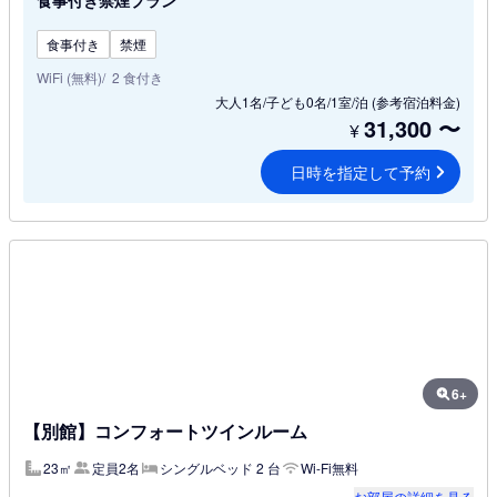
食事付き禁煙プラン
食事付き
禁煙
WiFi (無料)
2 食付き
大人1名/子ども0名/1室/泊
(参考宿泊料金)
31,300
〜
¥
日時を指定して予約
6+
【別館】コンフォートツインルーム
23㎡
定員2名
シングルベッド 2 台
Wi-Fi無料
お部屋の詳細を見る