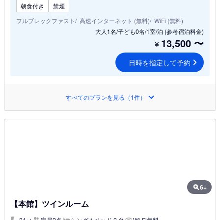
朝食付き
禁煙
フルブレックファスト
高速インターネット (無料)
WiFi (無料)
大人1名/子ども0名/1室/泊
(参考宿泊料金)
13,500
〜
¥
日時を指定して予約
すべてのプランを見る（1件）
6+
【本館】ツインルーム
24㎡
定員2名
シングルベッド 2 台
Wi-Fi無料