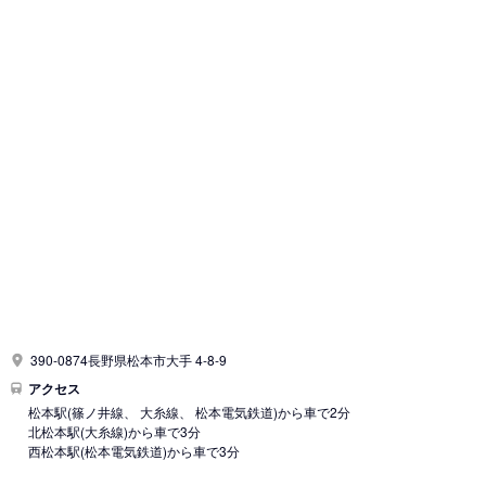
390-0874長野県松本市大手 4-8-9
アクセス
松本駅
(篠ノ井線、 大糸線、 松本電気鉄道)
から車で2分
北松本駅
(大糸線)
から車で3分
西松本駅
(松本電気鉄道)
から車で3分