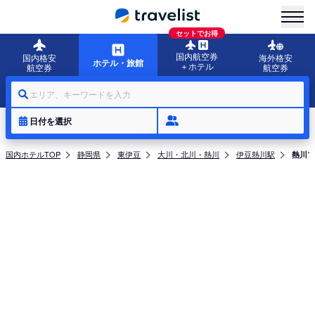
menu
セットでお得
国内航空券
国内格安
海外格安
ホテル・旅館
＋ホテル
航空券
航空券
エリア、キーワードを入力
日付を選択
国内ホテルTOP
静岡県
東伊豆
大川・北川・熱川
伊豆熱川駅
熱川プ