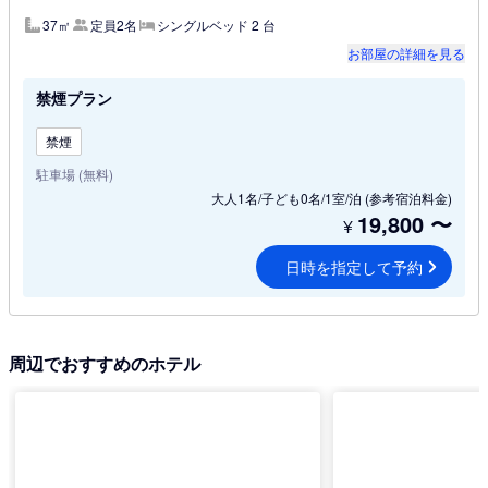
37㎡
定員2名
シングルベッド 2 台
お部屋の詳細を見る
禁煙プラン
禁煙
駐車場 (無料)
大人1名/子ども0名/1室/泊
(参考宿泊料金)
19,800
〜
¥
日時を指定して予約
周辺でおすすめのホテル