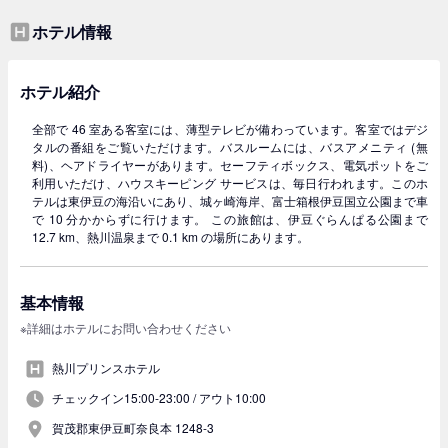
ホテル情報
ホテル紹介
全部で 46 室ある客室には、薄型テレビが備わっています。客室ではデジ
タルの番組をご覧いただけます。バスルームには、バスアメニティ (無
料)、ヘアドライヤーがあります。セーフティボックス、電気ポットをご
利用いただけ、ハウスキーピング サービスは、毎日行われます。このホ
テルは東伊豆の海沿いにあり、城ヶ崎海岸、富士箱根伊豆国立公園まで車
で 10 分かからずに行けます。 この旅館は、伊豆ぐらんぱる公園まで
12.7 km、熱川温泉まで 0.1 km の場所にあります。
基本情報
※詳細はホテルにお問い合わせください
熱川プリンスホテル
チェックイン15:00-23:00 /
アウト10:00
賀茂郡東伊豆町奈良本 1248-3