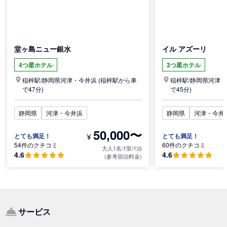
堂ヶ島ニュー銀水
イル アズーリ
4つ星ホテル
3つ星ホテル
稲梓駅/
静岡県
河津・今井浜
(稲梓駅から車
稲梓駅/
静岡県
河津・
で47分)
で45分)
静岡県
河津・今井浜
静岡県
河津・今井
50,000〜
¥
とても満足！
とても満足！
54件のクチコミ
60件のクチコミ
大人1名/1室/1泊
4.6
4.6
(参考宿泊料金)
サービス