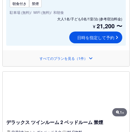
朝食付き
禁煙
駐車場 (無料)
WiFi (無料)
和朝食
大人1名/子ども0名/1室/泊
(参考宿泊料金)
21,200
〜
¥
日時を指定して予約
すべてのプランを見る（1件）
1+
デラックス ツインルーム 2 ベッドルーム 禁煙
定員2名
シングルベッド 2 台
Wi-Fi無料