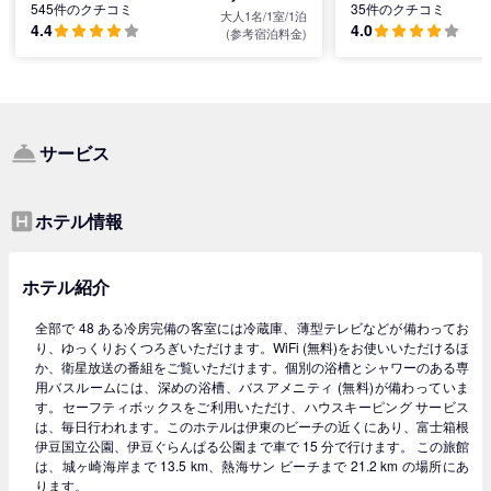
545件のクチコミ
35件のクチコミ
大人1名/1室/1泊
4.4
4.0
(参考宿泊料金)
サービス
ホテル情報
ホテル紹介
全部で 48 ある冷房完備の客室には冷蔵庫、薄型テレビなどが備わってお
り、ゆっくりおくつろぎいただけます。WiFi (無料)をお使いいただけるほ
か、衛星放送の番組をご覧いただけます。個別の浴槽とシャワーのある専
用バスルームには、深めの浴槽、バスアメニティ (無料)が備わっていま
す。セーフティボックスをご利用いただけ、ハウスキーピング サービス
は、毎日行われます。このホテルは伊東のビーチの近くにあり、富士箱根
伊豆国立公園、伊豆ぐらんぱる公園まで車で 15 分で行けます。 この旅館
は、城ヶ崎海岸まで 13.5 km、熱海サン ビーチまで 21.2 km の場所にあ
ります。