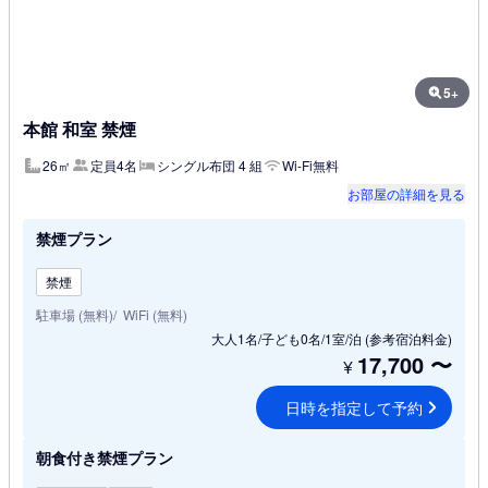
5+
本館 和室 禁煙
26㎡
定員4名
シングル布団 4 組
Wi-Fi無料
お部屋の詳細を見る
禁煙プラン
禁煙
駐車場 (無料)
WiFi (無料)
大人1名/子ども0名/1室/泊
(参考宿泊料金)
17,700
〜
¥
日時を指定して予約
朝食付き禁煙プラン