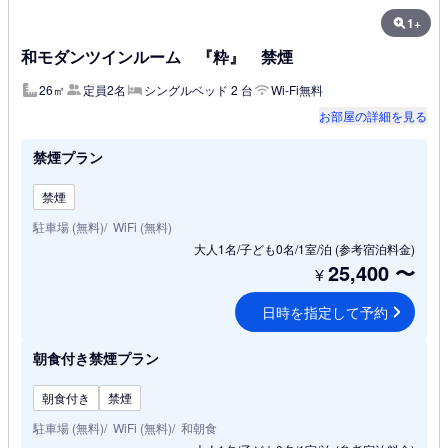
1+
和モダンツインルーム 『粋』 禁煙
26㎡
定員2名
シングルベッド 2 台
Wi-Fi無料
お部屋の詳細を見る
禁煙プラン
禁煙
駐車場 (無料)
WiFi (無料)
大人1名/子ども0名/1室/泊
(参考宿泊料金)
25,400
〜
¥
日時を指定して予約
朝食付き禁煙プラン
朝食付き
禁煙
駐車場 (無料)
WiFi (無料)
和朝食