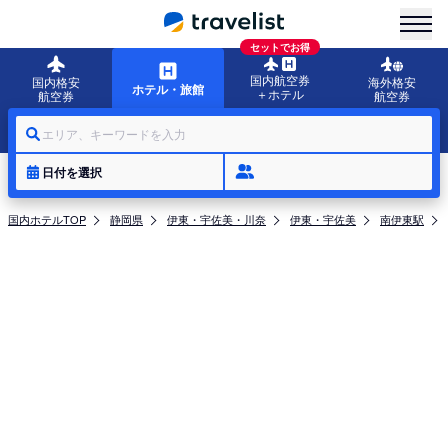
menu
セットでお得
国内航空券
国内格安
海外格安
ホテル・旅館
＋ホテル
航空券
航空券
エリア、キーワードを入力
日付を選択
国内ホテルTOP
静岡県
伊東・宇佐美・川奈
伊東・宇佐美
南伊東駅