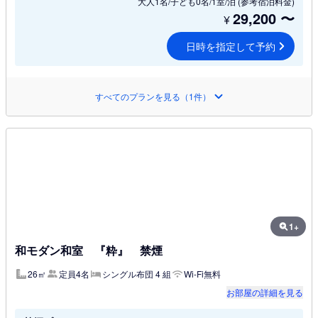
大人1名/子ども0名/1室/泊
(参考宿泊料金)
29,200
〜
¥
日時を指定して予約
すべてのプランを見る（1件）
1+
和モダン和室 『粋』 禁煙
26㎡
定員4名
シングル布団 4 組
Wi-Fi無料
お部屋の詳細を見る