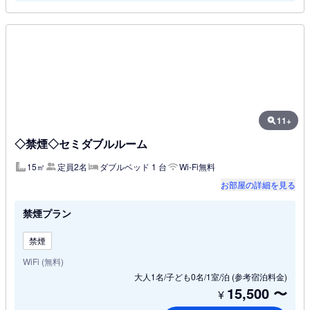
11+
◇禁煙◇セミダブルルーム
15㎡
定員2名
ダブルベッド 1 台
Wi-Fi無料
お部屋の詳細を見る
禁煙プラン
禁煙
WiFi (無料)
大人1名/子ども0名/1室/泊
(参考宿泊料金)
15,500
〜
¥