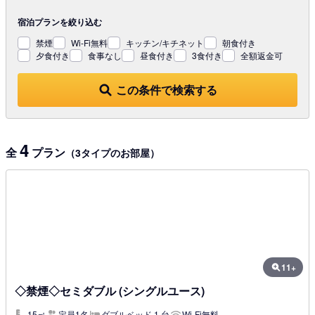
宿泊プランを
絞り込む
禁煙
Wi-Fi無料
キッチン/キチネット
朝食付き
夕食付き
食事なし
昼食付き
3食付き
全額返金可
この条件で検索する
4
全
プラン
（3タイプのお部屋）
11+
◇禁煙◇セミダブル (シングルユース)
15㎡
定員1名
ダブルベッド 1 台
Wi-Fi無料