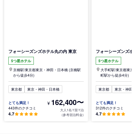
フォーシーズンズホテル丸の内 東京
フォーシーズンズホ
5つ星ホテル
5つ星ホテル
京橋駅/
東京都
東京・神田・日本橋
(京橋駅
大手町駅/
東京都
東京
から徒歩4分)
町駅から徒歩4分)
東京都
東京・神田・日本橋
東京都
東京・神田
162,400〜
¥
とても満足！
とても満足！
443件のクチコミ
312件のクチコミ
大人1名/1室/1泊
4.7
4.7
(参考宿泊料金)