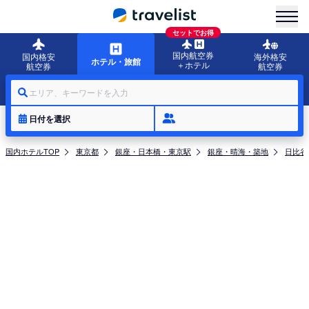
menu
セットでお得
国内航空券
国内格安
海外格安
ホテル・旅館
＋ホテル
航空券
航空券
エリア、キーワードを入力
日付を選択
国内ホテルTOP
東京都
銀座・日本橋・東京駅
銀座・晴海・築地
日比谷