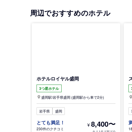
周辺でおすすめのホテル
ホテルロイヤル盛岡
3つ星ホテル
盛岡駅/
岩手県
盛岡
(盛岡駅から車で2分)
岩手県
盛岡
8,400〜
とても満足！
¥
230件のクチコミ
1
大人1名/1室/1泊