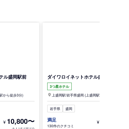
テル盛岡駅前
ダイワロイネットホテル盛岡
3つ星ホテル
駅から徒歩3分)
上盛岡駅/
岩手県
盛岡
(上盛岡駅から車で2分)
岩手県
盛岡
10,800〜
9,000〜
満足
¥
¥
130件のクチコミ
大人1名/1室/1泊
大人1名/1室/1泊