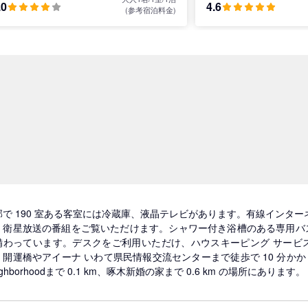
.0
4.6
(参考宿泊料金)
部で 190 室ある客室には冷蔵庫、液晶テレビがあります。有線インターネッ
、衛星放送の番組をご覧いただけます。シャワー付き浴槽のある専用バス
備わっています。デスクをご利用いただけ、ハウスキーピング サービ
開運橋やアイーナ いわて県民情報交流センターまで徒歩で 10 分かかりません。 
ighborhoodまで 0.1 km、啄木新婚の家まで 0.6 km の場所にあります。