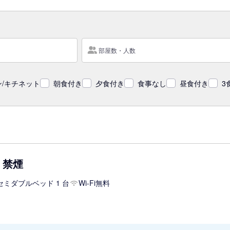
部屋数・人数
/キチネット
朝食付き
夕食付き
食事なし
昼食付き
3
 禁煙
セミダブルベッド 1 台
Wi-Fi無料