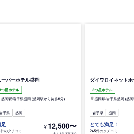
スーパーホテル盛岡
ダイワロイネットホ
3つ星ホテル
3つ星ホテル
盛岡駅/
岩手県
盛岡
(盛岡駅から徒歩8分)
盛岡駅/
岩手県
盛岡
(盛岡
岩手県
盛岡
岩手県
盛岡
12,500〜
満足
とても満足！
¥
8件のクチコミ
245件のクチコミ
大人1名/1室/1泊