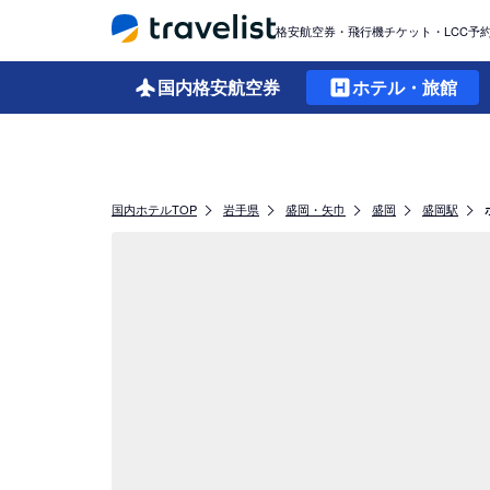
格安航空券・飛行機チケット・LCC予
国内格安
航空券
ホテル・旅館
国内ホテルTOP
岩手県
盛岡・矢巾
盛岡
盛岡駅