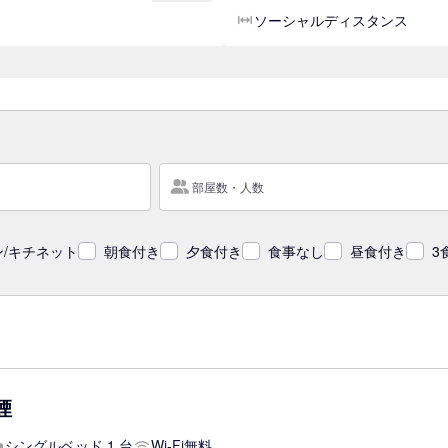
ソーシャルディスタンス
部屋数・人数
/キチネット
朝食付き
夕食付き
食事なし
昼食付き
3
煙
シングルベッド 1 台
Wi-Fi無料