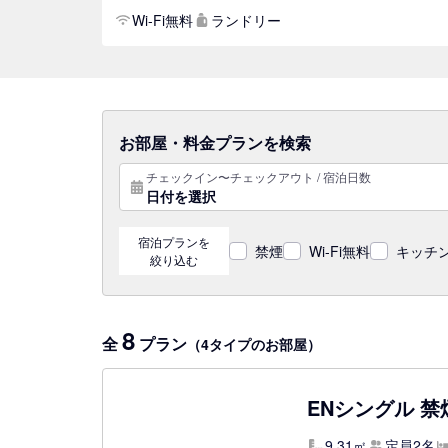
Wi-Fi無料
ランドリー
お部屋・料金プランを検索
チェックイン〜チェックアウト / 宿泊日数
日付を選択
宿泊プランを
禁煙
Wi-Fi無料
キッチン
絞り込む
8
全
プラン
（4タイプのお部屋）
ENシングル 禁
9.31㎡
定員2名