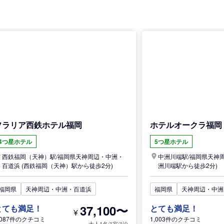
ソラリア西鉄ホテル福岡
ホテルオークラ福岡
4つ星ホテル
5つ星ホテル
西鉄福岡（天神）駅/
福岡県
天神周辺・中洲・
中洲川端駅/
福岡県
天神
百道浜
(西鉄福岡（天神）駅から徒歩2分)
洲川端駅から徒歩2分)
福岡県
天神周辺・中洲・百道浜
福岡県
天神周辺・中洲
37,100〜
とても満足！
とても満足！
¥
,087件のクチコミ
1,003件のクチコミ
大人1名/1室/1泊