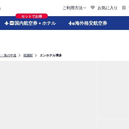
お気に入り
ご利用方法
約
セットでお得
国内航空券
＋ホテル
海外格安
航空券
椎・海の中道
祇園駅
エンホテル博多