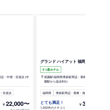
グランド ハイアット 福岡
5つ星ホテル
周辺・中洲・百道浜
(中
祇園駅/
福岡県
博多駅周辺・香椎・海の中道
(祇
園駅から徒歩8分)
・百道浜
福岡県
博多駅周辺・香椎・海の中道
22,000〜
34,500〜
とても満足！
¥
¥
1,002件のクチコミ
大人1名/1室/1泊
大人1名/1室/1泊