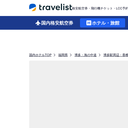
格安航空券・飛行機チケット・LCC予
国内格安
航空券
ホテル・旅館
国内ホテルTOP
福岡県
博多・海の中道
博多駅周辺・香