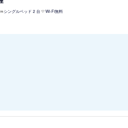
煙
シングルベッド 2 台
Wi-Fi無料