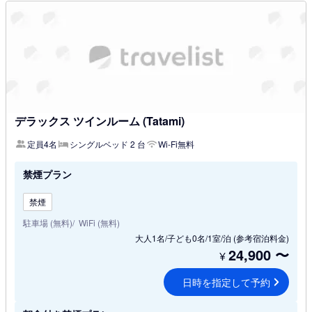
デラックス ツインルーム (Tatami)
定員4名
シングルベッド 2 台
Wi-Fi無料
禁煙プラン
禁煙
駐車場 (無料)
WiFi (無料)
大人1名/子ども0名/1室/泊
(参考宿泊料金)
24,900
〜
¥
日時を指定して予約