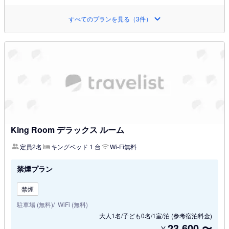
すべてのプランを見る（3件）
King Room デラックス ルーム
定員2名
キングベッド 1 台
Wi-Fi無料
禁煙プラン
禁煙
駐車場 (無料)
WiFi (無料)
大人1名/子ども0名/1室/泊
(参考宿泊料金)
23,600
〜
¥