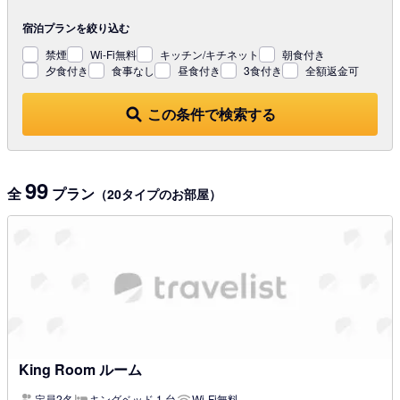
宿泊プランを
絞り込む
禁煙
Wi-Fi無料
キッチン/キチネット
朝食付き
夕食付き
食事なし
昼食付き
3食付き
全額返金可
この条件で検索する
99
全
プラン
（20タイプのお部屋）
King Room ルーム
定員2名
キングベッド 1 台
Wi-Fi無料