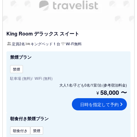
King Room デラックス スイート
定員2名
キングベッド 1 台
Wi-Fi無料
禁煙プラン
禁煙
駐車場 (無料)
WiFi (無料)
大人1名/子ども0名/1室/泊
(参考宿泊料金)
58,000
〜
¥
日時を指定して予約
朝食付き禁煙プラン
朝食付き
禁煙