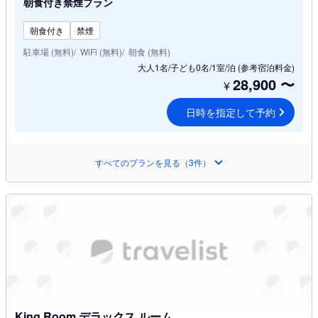
朝食付き禁煙プラン
朝食付き
禁煙
駐車場 (無料)
WiFi (無料)
朝食 (無料)
大人1名/子ども0名/1室/泊
(参考宿泊料金)
28,900
〜
¥
日時を指定して予約
すべてのプランを見る（3件）
King Room デラックス ルーム