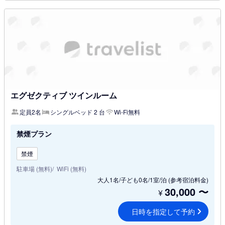
エグゼクティブ ツインルーム
定員2名
シングルベッド 2 台
Wi-Fi無料
禁煙プラン
禁煙
駐車場 (無料)
WiFi (無料)
大人1名/子ども0名/1室/泊
(参考宿泊料金)
30,000
〜
¥
日時を指定して予約