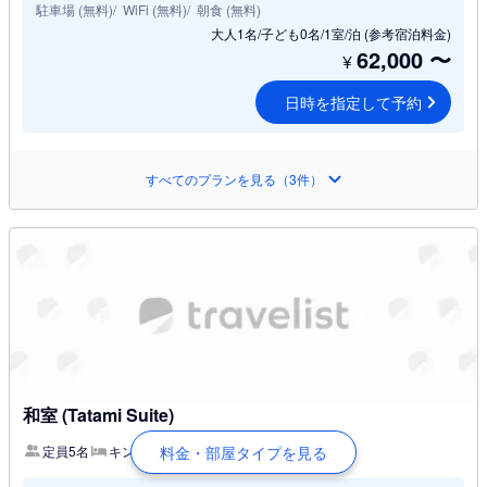
駐車場 (無料)
WiFi (無料)
朝食 (無料)
大人1名/子ども0名/1室/泊
(参考宿泊料金)
62,000
〜
¥
日時を指定して予約
すべてのプランを見る（3件）
和室 (Tatami Suite)
料金・部屋タイプを見る
定員5名
キングベッド 1 台
Wi-Fi無料