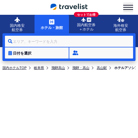
menu
セットでお得
国内航空券
国内格安
海外格安
ホテル・旅館
＋ホテル
航空券
航空券
エリア、キーワードを入力
日付を選択
国内ホテルTOP
岐阜県
飛騨高山
飛騨・高山
高山駅
ホテルアソシア