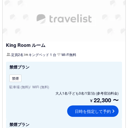
King Room ルーム
定員2名
キングベッド 1 台
Wi-Fi無料
禁煙プラン
禁煙
駐車場 (無料)
WiFi (無料)
大人1名/子ども0名/1室/泊
(参考宿泊料金)
22,300
〜
¥
日時を指定して予約
禁煙プラン