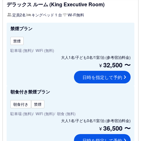
デラックス ルーム (King Executive Room)
定員2名
キングベッド 1 台
Wi-Fi無料
禁煙プラン
禁煙
駐車場 (無料)
WiFi (無料)
大人1名/子ども0名/1室/泊
(参考宿泊料金)
32,500
〜
¥
日時を指定して予約
朝食付き禁煙プラン
朝食付き
禁煙
駐車場 (無料)
WiFi (無料)
朝食 (無料)
大人1名/子ども0名/1室/泊
(参考宿泊料金)
36,500
〜
¥
日時を指定して予約