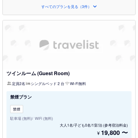
すべてのプランを見る（3件）
ツインルーム (Guest Room)
定員2名
シングルベッド 2 台
Wi-Fi無料
禁煙プラン
禁煙
駐車場 (無料)
WiFi (無料)
大人1名/子ども0名/1室/泊
(参考宿泊料金)
19,800
〜
¥