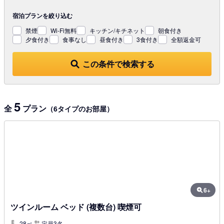
宿泊プランを
絞り込む
禁煙
Wi-Fi無料
キッチン/キチネット
朝食付き
夕食付き
食事なし
昼食付き
3食付き
全額返金可
この条件で検索する
5
全
プラン
（6タイプのお部屋）
6+
ツインルーム ベッド (複数台) 喫煙可
28㎡
定員3名