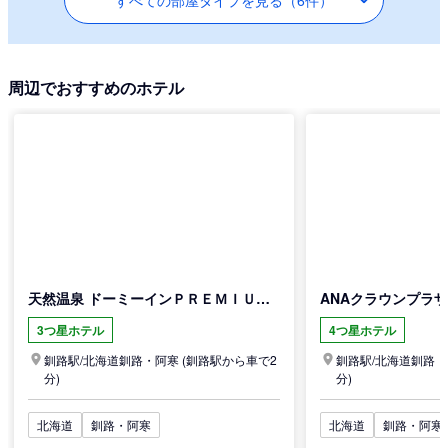
周辺でおすすめのホテル
天然温泉 ドーミーインＰＲＥＭＩＵＭ釧路
ANAクラウンプラザホ
3つ星ホテル
4つ星ホテル
釧路駅/
北海道
釧路・阿寒
(釧路駅から車で2
釧路駅/
北海道
釧路・
分)
分)
北海道
釧路・阿寒
北海道
釧路・阿寒