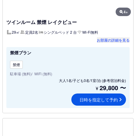
4+
ツインルーム 禁煙 レイクビュー
29㎡
定員2名
シングルベッド 2 台
Wi-Fi無料
お部屋の詳細を見る
禁煙プラン
禁煙
駐車場 (無料)
WiFi (無料)
大人1名/子ども0名/1室/泊
(参考宿泊料金)
29,800
〜
¥
日時を指定して予約