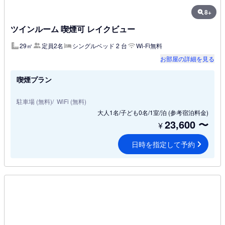
8+
ツインルーム 喫煙可 レイクビュー
29㎡
定員2名
シングルベッド 2 台
Wi-Fi無料
お部屋の詳細を見る
喫煙プラン
駐車場 (無料)
WiFi (無料)
大人1名/子ども0名/1室/泊
(参考宿泊料金)
23,600
〜
¥
日時を指定して予約