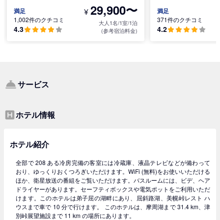
29,900〜
¥
満足
満足
1,002件のクチコミ
371件のクチコミ
大人1名/1室/1泊
4.3
4.2
(参考宿泊料金)
サービス
ホテル情報
ホテル紹介
全部で 208 ある冷房完備の客室には冷蔵庫、液晶テレビなどが備わって
おり、ゆっくりおくつろぎいただけます。WiFi (無料)をお使いいただける
ほか、衛星放送の番組をご覧いただけます。バスルームには、ビデ、ヘア
ドライヤーがあります。セーフティボックスや電気ポットをご利用いただ
けます。このホテルは弟子屈の湖畔にあり、屈斜路湖、美幌峠レスト ハ
ウスまで車で 10 分で行けます。 このホテルは、摩周湖まで 31.4 km、津
別峠展望施設まで 11 km の場所にあります。