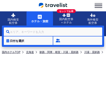
menu
セットでお得
国内航空券
国内格安
海外格安
ホテル・旅館
＋ホテル
航空券
航空券
エリア、キーワードを入力
日付を選択
国内ホテルTOP
北海道
釧路・阿寒・根室・川湯・屈斜路
川湯・屈斜路