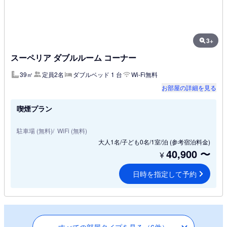
3+
スーペリア ダブルルーム コーナー
39㎡
定員2名
ダブルベッド 1 台
Wi-Fi無料
お部屋の詳細を見る
喫煙プラン
駐車場 (無料)
WiFi (無料)
大人1名/子ども0名/1室/泊
(参考宿泊料金)
40,900
〜
¥
日時を指定して予約
すべての部屋タイプを見る（6件）