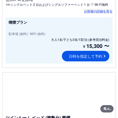
シングルベッド 2 台およびシングルソファーベッド 1 台
Wi-Fi無料
お部屋の詳細を見る
喫煙プラン
駐車場 (無料)
WiFi (無料)
大人1名/子ども0名/1室/泊
(参考宿泊料金)
15,300
〜
¥
日時を指定して予約
4+
ツインルーム ベッド (複数台) 禁煙