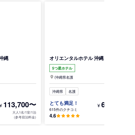
沖縄
オリエンタルホテル 沖縄リゾート ＆ スパ
5つ星ホテル
/
沖縄県
名護
沖縄県
名護
113,700〜
64,800〜
とても満足！
¥
¥
615件のクチコミ
大人1名/1室/1泊
大人1名/1室/1泊
4.6
(参考宿泊料金)
(参考宿泊料金)