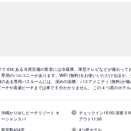
部で 434 ある冷房完備の客室には冷蔵庫、薄型テレビなどが備わっ
、専用のバルコニーがあります。WiFi (無料)をお使いいただけるほ
槽のある専用バスルームには、深めの浴槽、バスアメニティ (無料)が
ビーチや喜瀬ビーチまでは車で 5 分かかりません。 この 4 つ星のホテ
沖縄かりゆしビーチリゾート オ
チェックイン15:00-深夜 0 時
ーシャンスパ
アウト11:00
客室数434室
4つ星ホテル