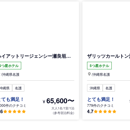
ハイアットリージェンシー瀬良垣アイランド沖縄
ザリッツカールトン
5つ星ホテル
5つ星ホテル
/
沖縄県
名護
/
沖縄県
名護
沖縄県
名護
沖縄県
名護
65,600〜
とても満足！
とても満足！
¥
,000件のクチコミ
779件のクチコミ
大人1名/1室/1泊
.6
4.7
(参考宿泊料金)