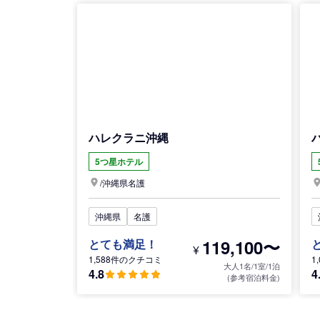
ハレクラニ沖縄
5つ星ホテル
/
沖縄県
名護
沖縄県
名護
119,100〜
とても満足！
¥
1,588件のクチコミ
1
大人1名/1室/1泊
4.8
4
(参考宿泊料金)