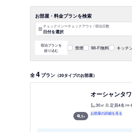
お部屋・料金プランを検索
チェックイン〜チェックアウト / 宿泊日数
日付を選択
宿泊プランを
禁煙
Wi-Fi無料
キッチン
絞り込む
4
全
プラン
（20タイプのお部屋）
オーシャンタワー
30㎡
定員4名
お部屋の詳細を見る
3+