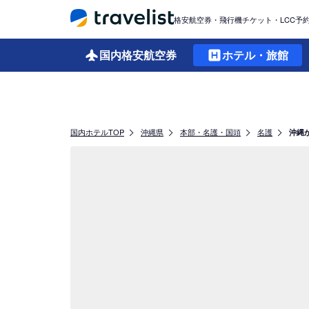
格安航空券・飛行機チケット・LCC予
国内格安
航空券
ホテル・旅館
国内ホテルTOP
沖縄県
本部・名護・国頭
名護
沖縄