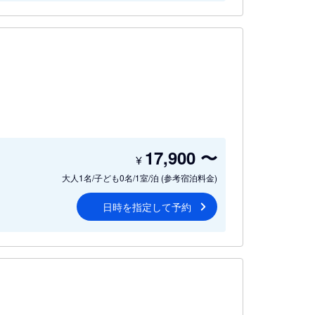
17,900
〜
¥
大人1名/子ども0名/1室/泊
(参考宿泊料金)
日時を指定して予約