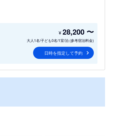
28,200
〜
¥
大人1名/子ども0名/1室/泊
(参考宿泊料金)
日時を指定して予約