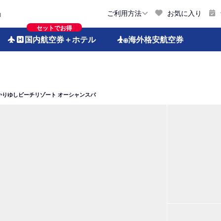
お気に入り
ご利用方法
約
セットでお得
国内航空券
＋ホテル
海外格安
航空券
かりゆしビーチリゾート オーシャンスパ