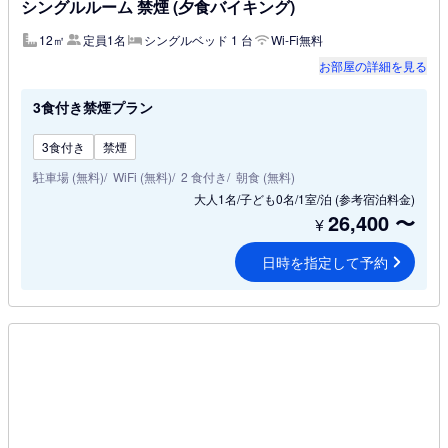
シングルルーム 禁煙 (夕食バイキング)
12㎡
定員1名
シングルベッド 1 台
Wi-Fi無料
お部屋の詳細を見る
3食付き禁煙プラン
3食付き
禁煙
駐車場 (無料)
WiFi (無料)
2 食付き
朝食 (無料)
大人1名/子ども0名/1室/泊
(参考宿泊料金)
26,400
〜
¥
日時を指定して予約