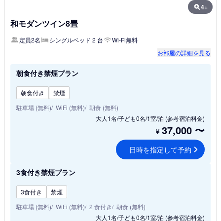
4+
和モダンツイン8畳
定員2名
シングルベッド 2 台
Wi-Fi無料
お部屋の詳細を見る
朝食付き禁煙プラン
朝食付き
禁煙
駐車場 (無料)
WiFi (無料)
朝食 (無料)
大人1名/子ども0名/1室/泊
(参考宿泊料金)
37,000
〜
¥
日時を指定して予約
3食付き禁煙プラン
3食付き
禁煙
駐車場 (無料)
WiFi (無料)
2 食付き
朝食 (無料)
大人1名/子ども0名/1室/泊
(参考宿泊料金)