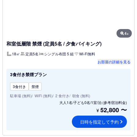
4+
和室低層階 禁煙 (定員5名 / 夕食バイキング)
18㎡
定員5名
シングル布団 5 組
Wi-Fi無料
お部屋の詳細を見る
3食付き禁煙プラン
3食付き
禁煙
駐車場 (無料)
WiFi (無料)
2 食付き
朝食 (無料)
大人1名/子ども0名/1室/泊
(参考宿泊料金)
52,800
〜
¥
日時を指定して予約