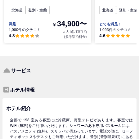
北海道
登別・室蘭
北海道
登別・室蘭
34,900〜
¥
満足
とても満足！
1,000件のクチコミ
1,093件のクチコミ
大人1名/1室/1泊
4.3
4.6
(参考宿泊料金)
サービス
ホテル情報
ホテル紹介
全部で 198 室ある客室には冷蔵庫、薄型テレビがあります。客室では
WiFi (無料)をご利用いただけます。シャワーのある専用バスルームには、
バスアメニティ (無料)、スリッパが備わっています。電話の他に、セーフ
ティボックスやデスクもご利用いただけます。登別 (登別温泉町) にある