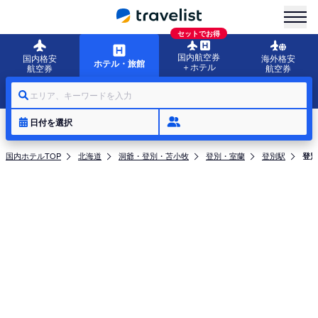
menu
セットでお得
国内航空券
国内格安
海外格安
ホテル・旅館
＋ホテル
航空券
航空券
エリア、キーワードを入力
日付を選択
国内ホテルTOP
北海道
洞爺・登別・苫小牧
登別・室蘭
登別駅
登別