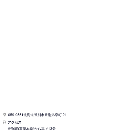
059-0551北海道登別市登別温泉町 21
アクセス
登別駅
(室蘭本線)
から車で13分