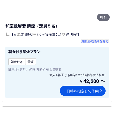
4+
和室低層階 禁煙（定員５名）
18㎡
定員5名
シングル布団 5 組
Wi-Fi無料
お部屋の詳細を見る
朝食付き禁煙プラン
朝食付き
禁煙
駐車場 (無料)
WiFi (無料)
朝食 (無料)
大人1名/子ども0名/1室/泊
(参考宿泊料金)
42,200
〜
¥
日時を指定して予約