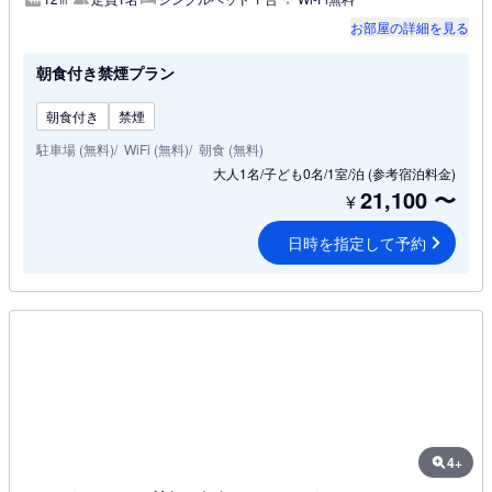
お部屋の詳細を見る
朝食付き禁煙プラン
朝食付き
禁煙
駐車場 (無料)
WiFi (無料)
朝食 (無料)
大人1名/子ども0名/1室/泊
(参考宿泊料金)
21,100
〜
¥
日時を指定して予約
4+