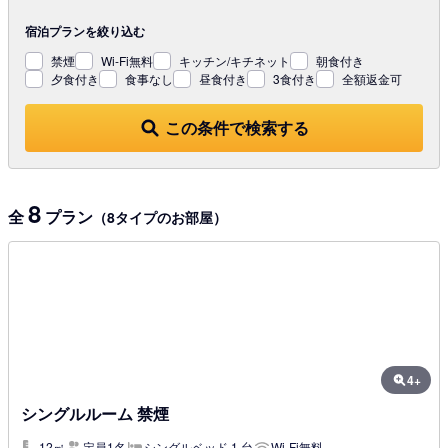
宿泊プランを
絞り込む
禁煙
Wi-Fi無料
キッチン/キチネット
朝食付き
夕食付き
食事なし
昼食付き
3食付き
全額返金可
この条件で検索する
8
全
プラン
（8タイプのお部屋）
4+
シングルルーム 禁煙
12㎡
定員1名
シングルベッド 1 台
Wi-Fi無料