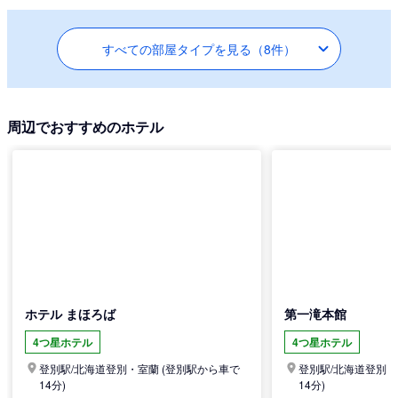
すべての部屋タイプを見る（8件）
周辺でおすすめのホテル
ホテル まほろば
第一滝本館
4つ星ホテル
4つ星ホテル
登別駅/
北海道
登別・室蘭
(登別駅から車で
登別駅/
北海道
登別・
14分)
14分)