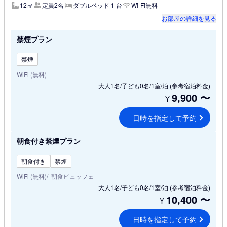
12㎡
定員2名
ダブルベッド 1 台
Wi-Fi無料
お部屋の詳細を見る
禁煙プラン
禁煙
WiFi (無料)
大人1名/子ども0名/1室/泊
(参考宿泊料金)
9,900
〜
¥
日時を指定して予約
朝食付き禁煙プラン
朝食付き
禁煙
WiFi (無料)
朝食ビュッフェ
大人1名/子ども0名/1室/泊
(参考宿泊料金)
10,400
〜
¥
日時を指定して予約