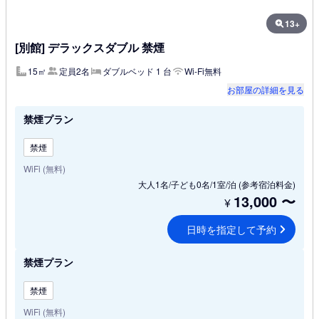
13+
[別館] デラックスダブル 禁煙
15㎡
定員2名
ダブルベッド 1 台
Wi-Fi無料
お部屋の詳細を見る
禁煙プラン
禁煙
WiFi (無料)
大人1名/子ども0名/1室/泊
(参考宿泊料金)
13,000
〜
¥
日時を指定して予約
禁煙プラン
禁煙
WiFi (無料)