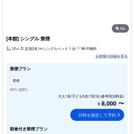
13+
[本館] シングル 禁煙
12㎡
定員2名
シングルベッド 1 台
Wi-Fi無料
お部屋の詳細を見る
禁煙プラン
禁煙
WiFi (無料)
大人1名/子ども0名/1室/泊
(参考宿泊料金)
8,000
〜
¥
日時を指定して予約
朝食付き禁煙プラン