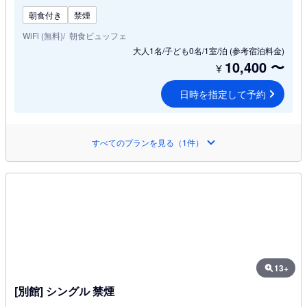
朝食付き
禁煙
WiFi (無料)
朝食ビュッフェ
大人1名/子ども0名/1室/泊
(参考宿泊料金)
10,400
〜
¥
日時を指定して予約
すべてのプランを見る（1件）
13+
[別館] シングル 禁煙