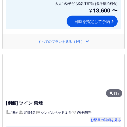
大人1名/子ども0名/1室/泊
(参考宿泊料金)
13,600
〜
¥
日時を指定して予約
すべてのプランを見る（1件）
13+
[別館] ツイン 禁煙
16㎡
定員4名
シングルベッド 2 台
Wi-Fi無料
お部屋の詳細を見る