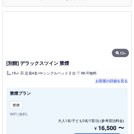
13+
[別館] デラックスツイン 禁煙
19㎡
定員4名
シングルベッド 2 台
Wi-Fi無料
お部屋の詳細を見る
禁煙プラン
禁煙
WiFi (無料)
大人1名/子ども0名/1室/泊
(参考宿泊料金)
16,500
〜
¥