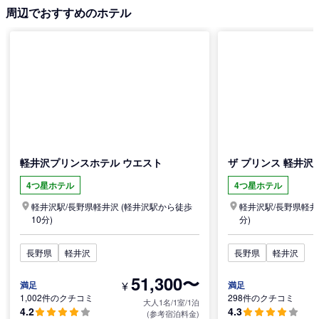
周辺でおすすめのホテル
軽井沢プリンスホテル ウエスト
ザ プリンス 軽井沢
4つ星ホテル
4つ星ホテル
軽井沢駅/
長野県
軽井沢
(軽井沢駅から徒歩
軽井沢駅/
長野県
軽井
10分)
分)
長野県
軽井沢
長野県
軽井沢
51,300〜
¥
満足
満足
1,002件のクチコミ
298件のクチコミ
大人1名/1室/1泊
4.2
4.3
(参考宿泊料金)