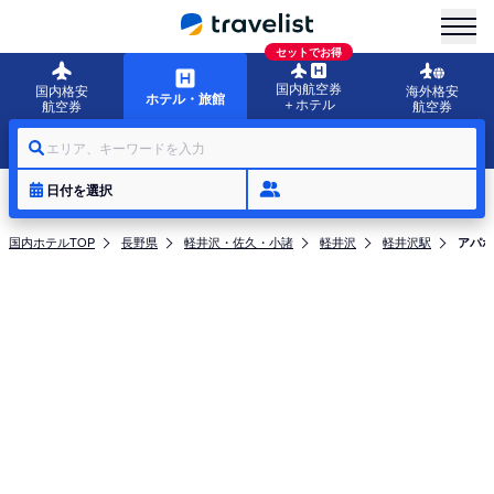
menu
セットでお得
国内航空券
国内格安
海外格安
ホテル・旅館
＋ホテル
航空券
航空券
エリア、キーワードを入力
日付を選択
国内ホテルTOP
長野県
軽井沢・佐久・小諸
軽井沢
軽井沢駅
アパホ