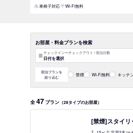
車椅子対応
Wi-Fi無料
お部屋・料金プランを検索
チェックイン〜チェックアウト / 宿泊日数
日付を選択
宿泊プランを
禁煙
Wi-Fi無料
キッチン
絞り込む
47
全
プラン
（28タイプのお部屋）
[禁煙]スタイリ
15㎡
定員2名