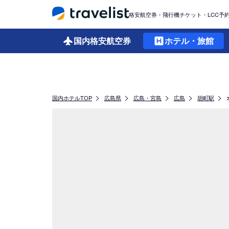
格安航空券・飛行機チケット・LCC予
国内格安
航空券
ホテル・旅館
国内ホテルTOP
広島県
広島・宮島
広島
胡町駅