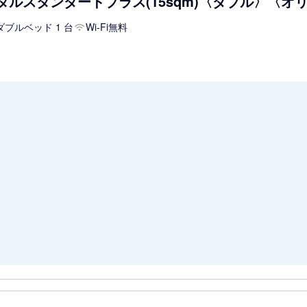
タルスタンダードプラス(15sqm)〈ダブル〉〈オリ
ダブルベッド 1 台
Wi-Fi無料