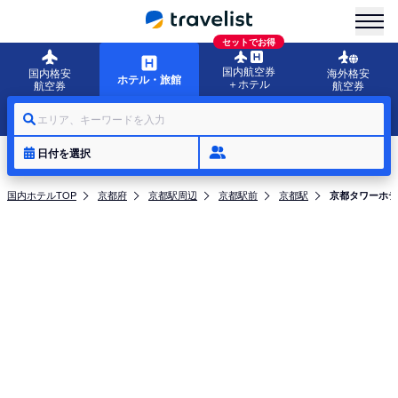
menu
セットでお得
国内航空券
国内格安
海外格安
ホテル・旅館
＋ホテル
航空券
航空券
エリア、キーワードを入力
日付を選択
国内ホテルTOP
京都府
京都駅周辺
京都駅前
京都駅
京都タワーホテ