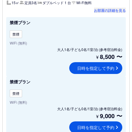
15㎡
定員3名
ダブルベッド 1 台
Wi-Fi無料
お部屋の詳細を見る
禁煙プラン
禁煙
WiFi (無料)
大人1名/子ども0名/1室/泊
(参考宿泊料金)
8,500
〜
¥
日時を指定して予約
禁煙プラン
禁煙
WiFi (無料)
大人1名/子ども0名/1室/泊
(参考宿泊料金)
9,000
〜
¥
日時を指定して予約