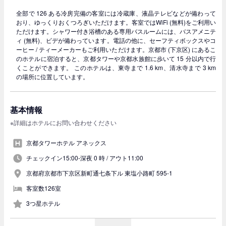
全部で 126 ある冷房完備の客室には冷蔵庫、液晶テレビなどが備わって
おり、ゆっくりおくつろぎいただけます。客室ではWiFi (無料)をご利用い
ただけます。シャワー付き浴槽のある専用バスルームには、バスアメニテ
ィ (無料)、ビデが備わっています。電話の他に、セーフティボックスやコ
ーヒー / ティーメーカーもご利用いただけます。京都市 (下京区) にあるこ
のホテルに宿泊すると、京都タワーや京都水族館に歩いて 15 分以内で行
くことができます。 このホテルは、東寺まで 1.6 km、清水寺まで 3 km
の場所に位置しています。
基本情報
※詳細はホテルにお問い合わせください
京都タワーホテル アネックス
チェックイン15:00-深夜 0 時 /
アウト11:00
京都府京都市下京区新町通七条下ル 東塩小路町 595-1
客室数126室
3つ星ホテル