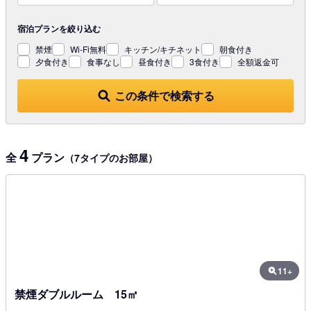
宿泊プランを
絞り込む
禁煙
Wi-Fi無料
キッチン/キチネット
朝食付き
夕食付き
食事なし
昼食付き
3食付き
全額返金可
この条件で検索する
4
全
プラン
（7タイプのお部屋）
11+
禁煙ダブルルーム 15㎡