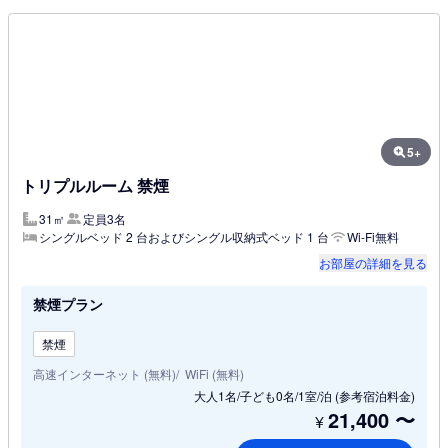
5+
トリプルルーム 禁煙
31㎡
定員3名
シングルベッド 2 台およびシングル収納式ベッド 1 台
Wi-Fi無料
お部屋の詳細を見る
禁煙プラン
禁煙
高速インターネット (無料)
WiFi (無料)
大人1名/子ども0名/1室/泊
(参考宿泊料金)
21,400
〜
¥