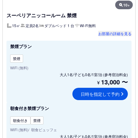
10+
スーペリアニッコールーム 禁煙
15㎡
定員2名
ダブルベッド 1 台
Wi-Fi無料
お部屋の詳細を見る
禁煙プラン
禁煙
WiFi (無料)
大人1名/子ども0名/1室/泊
(参考宿泊料金)
13,000
〜
¥
日時を指定して予約
朝食付き禁煙プラン
朝食付き
禁煙
WiFi (無料)
朝食ビュッフェ
大人1名/子ども0名/1室/泊
(参考宿泊料金)