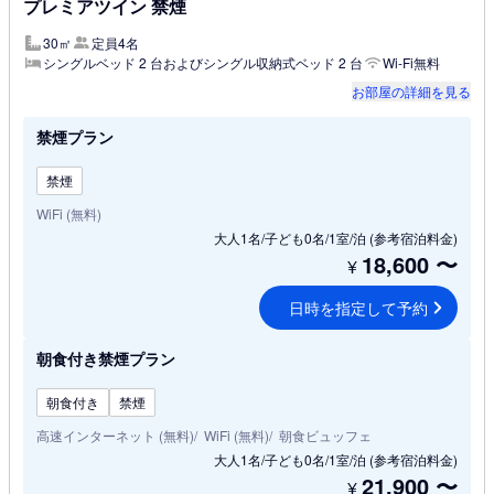
プレミアツイン 禁煙
30㎡
定員4名
シングルベッド 2 台およびシングル収納式ベッド 2 台
Wi-Fi無料
お部屋の詳細を見る
禁煙プラン
禁煙
WiFi (無料)
大人1名/子ども0名/1室/泊
(参考宿泊料金)
18,600
〜
¥
日時を指定して予約
朝食付き禁煙プラン
朝食付き
禁煙
高速インターネット (無料)
WiFi (無料)
朝食ビュッフェ
大人1名/子ども0名/1室/泊
(参考宿泊料金)
21,900
〜
¥