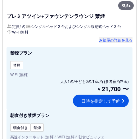
5+
プレミアツイン+ファウンテンラウンジ 禁煙
定員4名
シングルベッド 2 台およびシングル収納式ベッド 2 台
Wi-Fi無料
お部屋の詳細を見る
禁煙プラン
禁煙
WiFi (無料)
大人1名/子ども0名/1室/泊
(参考宿泊料金)
21,700
〜
¥
日時を指定して予約
朝食付き禁煙プラン
朝食付き
禁煙
高速インターネット (無料)
WiFi (無料)
朝食ビュッフェ