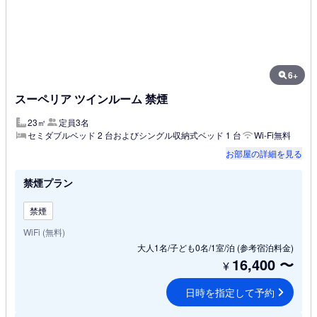
6+
スーペリア ツインルーム 禁煙
23㎡
定員3名
セミダブルベッド 2 台およびシングル収納式ベッド 1 台
Wi-Fi無料
お部屋の詳細を見る
禁煙プラン
禁煙
WiFi (無料)
大人1名/子ども0名/1室/泊
(参考宿泊料金)
16,400
〜
¥
日時を指定して予約