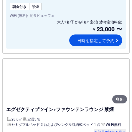
朝食付き
禁煙
WiFi (無料)
朝食ビュッフェ
大人1名/子ども0名/1室/泊
(参考宿泊料金)
23,000
〜
¥
日時を指定して予約
5+
エグゼクティブツイン+ファウンテンラウンジ 禁煙
28.6㎡
定員3名
セミダブルベッド 2 台およびシングル収納式ベッド 1 台
Wi-Fi無料
お部屋の詳細を見る