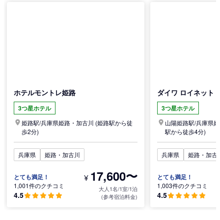
ホテルモントレ姫路
ダイワ ロイネット 
3つ星ホテル
3つ星ホテル
姫路駅/
兵庫県
姫路・加古川
(姫路駅から徒
山陽姫路駅/
兵庫県
姫
歩2分)
駅から徒歩4分)
兵庫県
姫路・加古川
兵庫県
姫路・加古
17,600〜
¥
とても満足！
とても満足！
1,001件のクチコミ
1,003件のクチコミ
大人1名/1室/1泊
4.5
4.5
(参考宿泊料金)