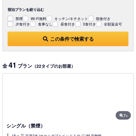
宿泊プランを
絞り込む
禁煙
Wi-Fi無料
キッチン/キチネット
朝食付き
夕食付き
食事なし
昼食付き
3食付き
全額返金可
この条件で検索する
41
全
プラン
（22タイプのお部屋）
7+
シングル（禁煙）
15㎡
定員2名
セミダブルベッド 1 台
Wi-Fi無料