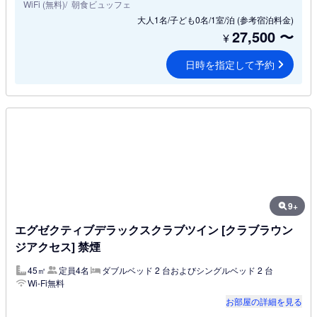
WiFi (無料)
朝食ビュッフェ
大人1名/子ども0名/1室/泊
(参考宿泊料金)
27,500
〜
¥
日時を指定して予約
9+
エグゼクティブデラックスクラブツイン [クラブラウン
ジアクセス] 禁煙
45㎡
定員4名
ダブルベッド 2 台およびシングルベッド 2 台
Wi-Fi無料
お部屋の詳細を見る