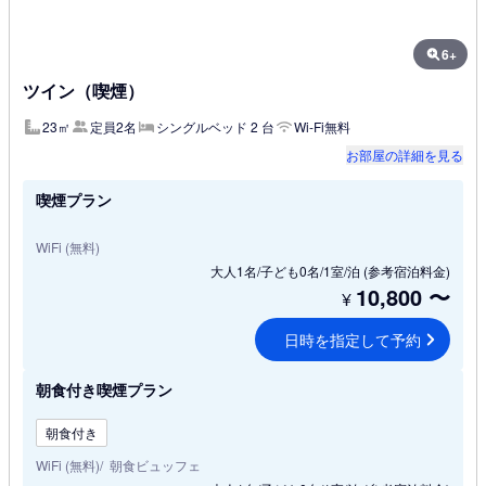
6+
ツイン（喫煙）
23㎡
定員2名
シングルベッド 2 台
Wi-Fi無料
お部屋の詳細を見る
喫煙プラン
WiFi (無料)
大人1名/子ども0名/1室/泊
(参考宿泊料金)
10,800
〜
¥
日時を指定して予約
朝食付き喫煙プラン
朝食付き
WiFi (無料)
朝食ビュッフェ