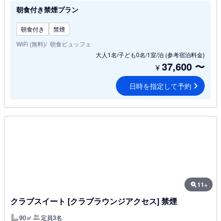
朝食付き禁煙プラン
朝食付き
禁煙
WiFi (無料)
朝食ビュッフェ
大人1名/子ども0名/1室/泊
(参考宿泊料金)
37,600
〜
¥
日時を指定して予約
11+
クラブスイート [クラブラウンジアクセス] 禁煙
90㎡
定員3名