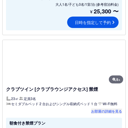
大人1名/子ども0名/1室/泊
(参考宿泊料金)
25,300
〜
¥
日時を指定して予約
8+
クラブツイン [クラブラウンジアクセス] 禁煙
23㎡
定員3名
セミダブルベッド 2 台およびシングル収納式ベッド 1 台
Wi-Fi無料
お部屋の詳細を見る
朝食付き禁煙プラン