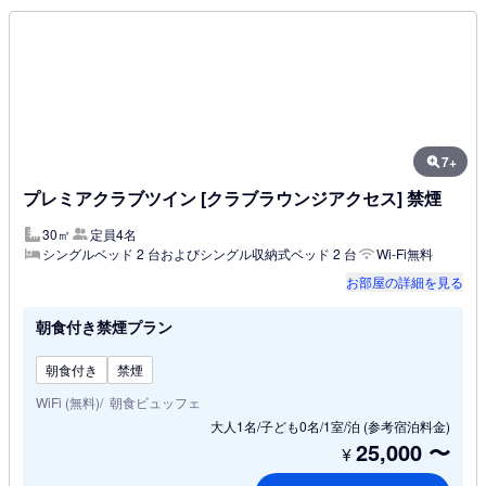
7+
プレミアクラブツイン [クラブラウンジアクセス] 禁煙
30㎡
定員4名
シングルベッド 2 台およびシングル収納式ベッド 2 台
Wi-Fi無料
お部屋の詳細を見る
朝食付き禁煙プラン
朝食付き
禁煙
WiFi (無料)
朝食ビュッフェ
大人1名/子ども0名/1室/泊
(参考宿泊料金)
25,000
〜
¥