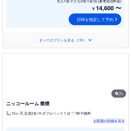
大人1名/子ども0名/1室/泊
(参考宿泊料金)
14,600
〜
¥
日時を指定して予約
すべてのプランを見る（1件）
7+
ニッコールーム 禁煙
15㎡
定員2名
ダブルベッド 1 台
Wi-Fi無料
お部屋の詳細を見る