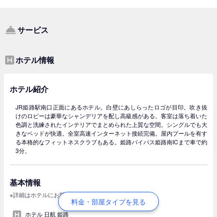
サービス
ホテル情報
ホテル紹介
JR姫路駅南口正面にあるホテル。白壁にあしらったロゴが目印。吹き抜
けのロビーは豪華なシャンデリアを配し高級感がある。客室は落ち着いた
色調と洗練されたインテリアでまとめられた上質な空間。シングルでも大
きなベッドが快適。全室高速インターネット接続完備。屋内プールを有す
る本格的なフィットネスクラブもある。姫路バイパス姫路南ICまで車で約
3分。
基本情報
※詳細はホテルにお問い合わせください
料金・部屋タイプを見る
ホテル 日航 姫路