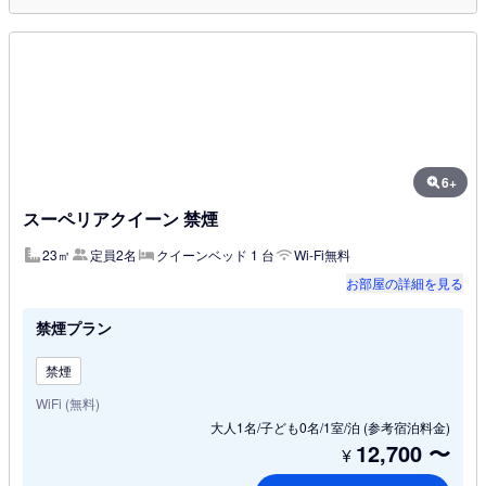
6+
スーペリアクイーン 禁煙
23㎡
定員2名
クイーンベッド 1 台
Wi-Fi無料
お部屋の詳細を見る
禁煙プラン
禁煙
WiFi (無料)
大人1名/子ども0名/1室/泊
(参考宿泊料金)
12,700
〜
¥