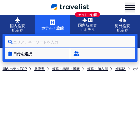
menu
セットでお得
国内航空券
国内格安
海外格安
ホテル・旅館
＋ホテル
航空券
航空券
エリア、キーワードを入力
日付を選択
国内ホテルTOP
兵庫県
姫路・赤穂・播磨
姫路・加古川
姫路駅
ホテ