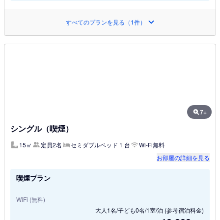
すべてのプランを見る（1件）
7+
シングル（喫煙）
15㎡
定員2名
セミダブルベッド 1 台
Wi-Fi無料
お部屋の詳細を見る
喫煙プラン
WiFi (無料)
大人1名/子ども0名/1室/泊
(参考宿泊料金)