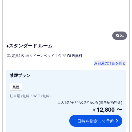
2+
+スタンダード ルーム
定員2名
クイーンベッド 1 台
Wi-Fi無料
お部屋の詳細を見る
禁煙プラン
禁煙
駐車場 (無料)
WiFi (無料)
大人1名/子ども0名/1室/泊
(参考宿泊料金)
12,800
〜
¥
日時を指定して予約