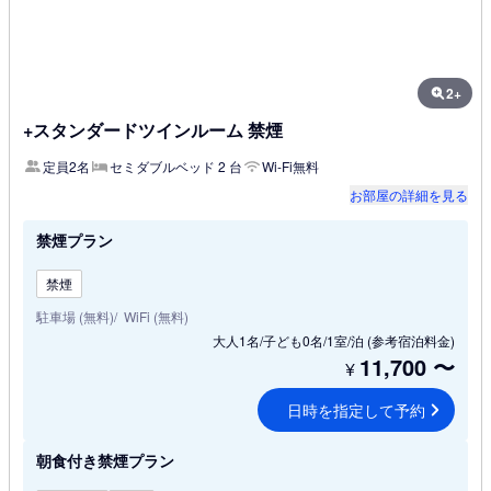
2+
+スタンダードツインルーム 禁煙
定員2名
セミダブルベッド 2 台
Wi-Fi無料
お部屋の詳細を見る
禁煙プラン
禁煙
駐車場 (無料)
WiFi (無料)
大人1名/子ども0名/1室/泊
(参考宿泊料金)
11,700
〜
¥
日時を指定して予約
朝食付き禁煙プラン