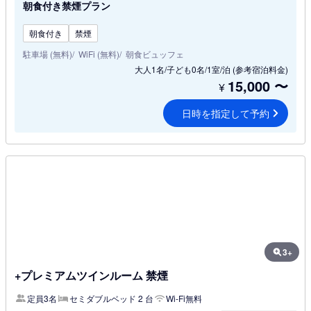
朝食付き禁煙プラン
朝食付き
禁煙
駐車場 (無料)
WiFi (無料)
朝食ビュッフェ
大人1名/子ども0名/1室/泊
(参考宿泊料金)
15,000
〜
¥
日時を指定して予約
3+
+プレミアムツインルーム 禁煙
定員3名
セミダブルベッド 2 台
Wi-Fi無料