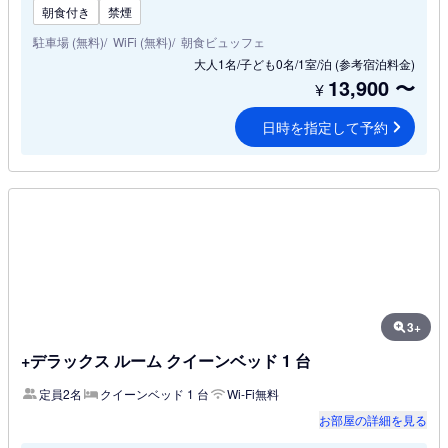
朝食付き
禁煙
駐車場 (無料)
WiFi (無料)
朝食ビュッフェ
大人1名/子ども0名/1室/泊
(参考宿泊料金)
13,900
〜
¥
日時を指定して予約
3+
+デラックス ルーム クイーンベッド 1 台
定員2名
クイーンベッド 1 台
Wi-Fi無料
お部屋の詳細を見る