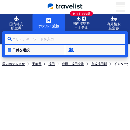
menu
セットでお得
国内航空券
国内格安
海外格安
ホテル・旅館
＋ホテル
航空券
航空券
エリア、キーワードを入力
日付を選択
国内ホテルTOP
千葉県
成田
成田・成田空港
京成成田駅
インターナ