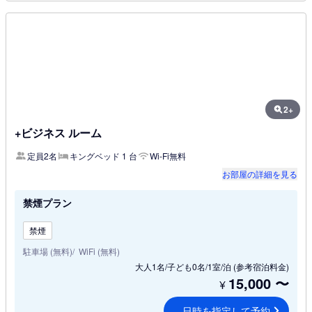
2+
+ビジネス ルーム
定員2名
キングベッド 1 台
Wi-Fi無料
お部屋の詳細を見る
禁煙プラン
禁煙
駐車場 (無料)
WiFi (無料)
大人1名/子ども0名/1室/泊
(参考宿泊料金)
15,000
〜
¥
日時を指定して予約