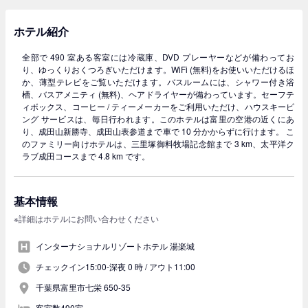
ホテル紹介
全部で 490 室ある客室には冷蔵庫、DVD プレーヤーなどが備わってお
り、ゆっくりおくつろぎいただけます。WiFi (無料)をお使いいただけるほ
か、薄型テレビをご覧いただけます。バスルームには、シャワー付き浴
槽、バスアメニティ (無料)、ヘアドライヤーが備わっています。セーフテ
ィボックス、コーヒー / ティーメーカーをご利用いただけ、ハウスキーピ
ング サービスは、毎日行われます。このホテルは富里の空港の近くにあ
り、成田山新勝寺、成田山表参道まで車で 10 分かからずに行けます。 こ
のファミリー向けホテルは、三里塚御料牧場記念館まで 3 km、太平洋ク
ラブ成田コースまで 4.8 km です。
基本情報
※詳細はホテルにお問い合わせください
インターナショナルリゾートホテル 湯楽城
チェックイン15:00-深夜 0 時 /
アウト11:00
千葉県富里市七栄 650-35
客室数490室