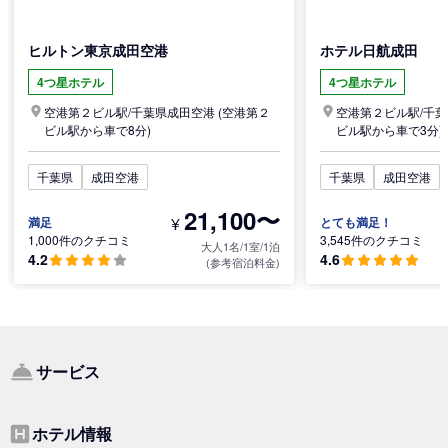
ヒルトン東京成田空港
ホテル日航成田
4つ星ホテル
4つ星ホテル
空港第２ビル駅/
千葉県
成田空港
(空港第２
空港第２ビル駅/
千葉
ビル駅から車で8分)
ビル駅から車で3分)
千葉県
成田空港
千葉県
成田空港
21,100〜
¥
満足
とても満足！
1,000件のクチコミ
3,545件のクチコミ
大人1名/1室/1泊
4.2
4.6
(参考宿泊料金)
サービス
ホテル情報