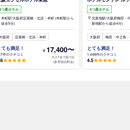
4つ星ホテル
4つ星ホテル
本町駅/
大阪府
淀屋橋・北浜・本町
(本町駅から
北新地駅/
大阪府
梅田・
徒歩5分)
新地駅から徒歩4分)
大阪府
淀屋橋・北浜・本町
大阪府
梅田・中之島・
17,400〜
とても満足！
とても満足！
¥
87件のクチコミ
1,448件のクチコミ
大人1名/1室/1泊
.6
4.5
(参考宿泊料金)