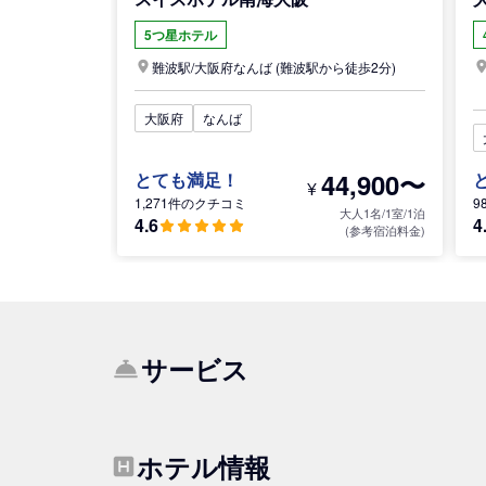
5つ星ホテル
難波駅/
大阪府
なんば
(難波駅から徒歩2分)
大阪府
なんば
44,900〜
とても満足！
¥
1,271件のクチコミ
9
大人1名/1室/1泊
4.6
4
(参考宿泊料金)
サービス
ホテル情報