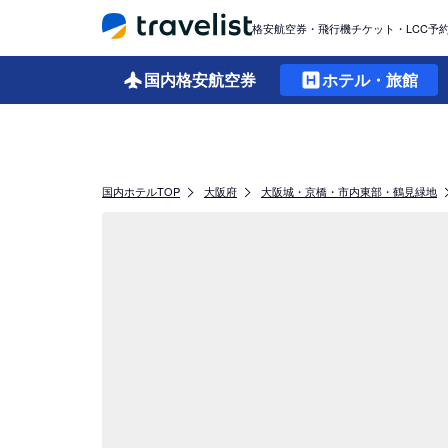
格安航空券・飛行機チケット・LCC予
国内格安
航空券
ホテル・旅館
国内ホテルTOP
大阪府
大阪城・京橋・市内東部・鶴見緑地