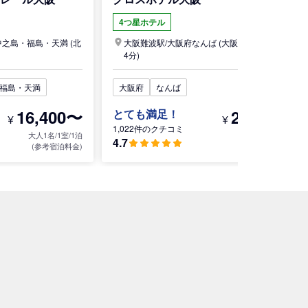
4つ星ホテル
中之島・福島・天満
(北
大阪難波駅/
大阪府
なんば
(大阪難波駅から徒歩
4分)
福島・天満
大阪府
なんば
16,400〜
28,200〜
とても満足！
¥
¥
1,022件のクチコミ
大人1名/1室/1泊
大人1名/1室/1泊
4.7
(参考宿泊料金)
(参考宿泊料金)