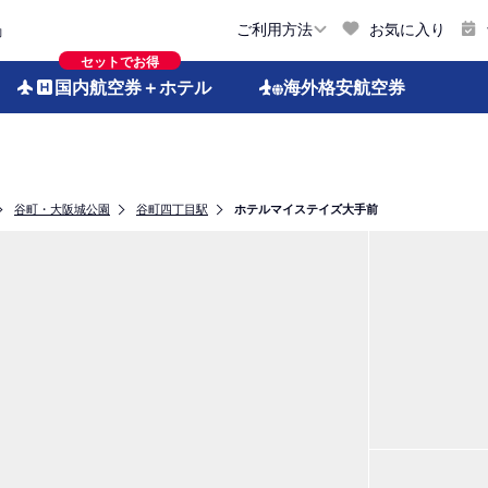
お気に入り
ご利用方法
約
セットでお得
国内航空券
＋ホテル
海外格安
航空券
谷町・大阪城公園
谷町四丁目駅
ホテルマイステイズ大手前