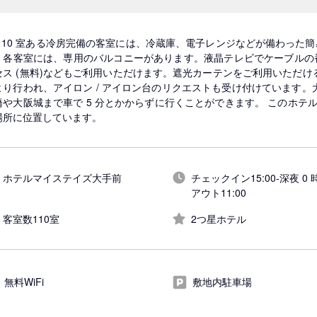
 110 室ある冷房完備の客室には、冷蔵庫、電子レンジなどが備わった
。各客室には、専用のバルコニーがあります。液晶テレビでケーブルの
セス (無料)などもご利用いただけます。遮光カーテンをご利用いただけ
より行われ、アイロン / アイロン台のリクエストも受け付けています。大
橋や大阪城まで車で 5 分とかからずに行くことができます。 このホテルは、大
場所に位置しています。
ホテルマイステイズ大手前
チェックイン15:00-深夜 0 時
アウト11:00
客室数110室
2つ星ホテル
無料WiFi
敷地内駐車場