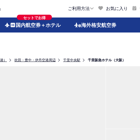
お気に入り
ご利用方法
約
セットでお得
国内航空券
＋ホテル
海外格安
航空券
港）
吹田・豊中・伊丹空港周辺
千里中央駅
千里阪急ホテル（大阪）