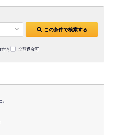
この条件で検索する
食付き
全額返金可
た。
！