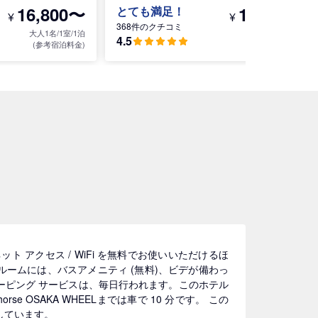
16,800〜
16,200〜
とても満足！
¥
¥
368件のクチコミ
大人1名/1室/1泊
大人1名/1室/1泊
4.5
(参考宿泊料金)
(参考宿泊料金)
 アクセス / WiFi を無料でお使いいただけるほ
ームには、バスアメニティ (無料)、ビデが備わっ
ーピング サービスは、毎日行われます。このホテル
 OSAKA WHEELまでは車で 10 分です。 この
置しています。