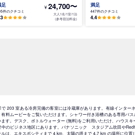
24,700〜
満足
満足
¥
05件のクチコミ
447件のクチコミ
大人1名/1室/1泊
.3
4.4
(参考宿泊料金)
部で 203 室ある冷房完備の客室には冷蔵庫があります。有線インターネット
、有料ムービーをご覧いただけます。シャワー付き浴槽のある専用バスル
います。デスク、ボトルウォーター (無料)をご利用いただけ、ハウスキ
中のビジネス地区にあります。パナソニック スタジアム吹田やRedhorse
ルは、エキスポシティまで 4 km、太陽の塔まで 4.7 km の場所に位