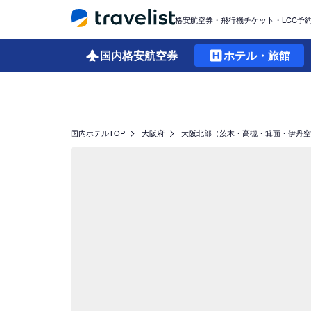
格安航空券・飛行機チケット・LCC予
国内格安
航空券
ホテル・旅館
国内ホテルTOP
大阪府
大阪北部（茨木・高槻・箕面・伊丹空