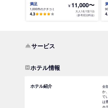
11,000〜
満足
¥
1,000件のクチコミ
9
大人1名/1室/1泊
4.3
4
(参考宿泊料金)
サービス
ホテル情報
ホテル紹介
全
か
て
は豊
ホテ