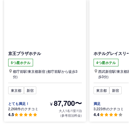
京王プラザホテル
ホテルグレイスリー
5つ星ホテル
4つ星ホテル
都庁前駅/
東京都
新宿
(都庁前駅から徒歩3
西武新宿駅/
東京都
新
分)
歩3分)
東京都
新宿
東京都
新宿
87,700〜
¥
とても満足！
満足
2,268件のクチコミ
3,223件のクチコミ
大人1名/1室/1泊
4.5
4.4
(参考宿泊料金)