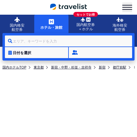
menu
セットでお得
国内航空券
国内格安
海外格安
ホテル・旅館
＋ホテル
航空券
航空券
エリア、キーワードを入力
日付を選択
国内ホテルTOP
東京都
新宿・中野・杉並・吉祥寺
新宿
都庁前駅
ヒ