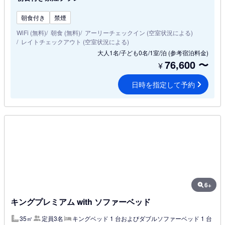
朝食付き
禁煙
WiFi (無料)
朝食 (無料)
アーリーチェックイン (空室状況による)
レイトチェックアウト (空室状況による)
大人1名/子ども0名/1室/泊
(参考宿泊料金)
76,600
〜
¥
日時を指定して予約
6+
キングプレミアム with ソファーベッド
35㎡
定員3名
キングベッド 1 台およびダブルソファーベッド 1 台