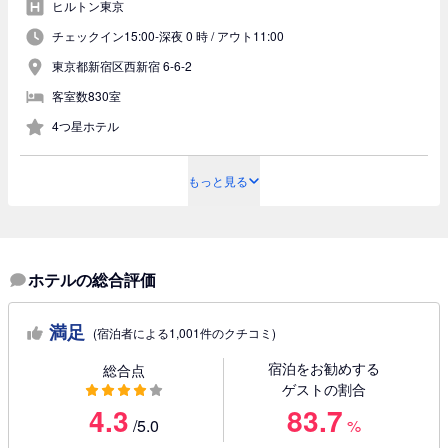
ヒルトン東京
チェックイン15:00-深夜 0 時 /
アウト11:00
東京都新宿区西新宿 6-6-2
客室数830室
4つ星ホテル
もっと見る
ホテルの総合評価
満足
(宿泊者による1,001件のクチコミ)
宿泊をお勧めする
総合点
ゲストの割合
4.3
83.7
/5.0
%