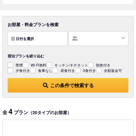
お部屋・料金プランを検索
日付を選択
宿泊プランを
絞り込む
禁煙
Wi-Fi無料
キッチン/キチネット
朝食付き
夕食付き
食事なし
昼食付き
3食付き
全額返金可
この条件で検索する
4
全
プラン
（20タイプのお部屋）