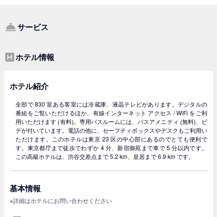
サービス
ホテル情報
ホテル紹介
全部で 830 室ある客室には冷蔵庫、液晶テレビがあります。デジタルの
番組をご覧いただけるほか、有線インターネット アクセス / WiFi をご利
用いただけます (有料)。専用バスルームには、バスアメニティ (無料)、ビ
デが付いています。電話の他に、セーフティボックスやデスクもご利用い
ただけます。このホテルは東京 23 区の中心部にあるのでとても便利で
す。東京都庁まで徒歩でわずか 4 分、新宿御苑まで車で 5 分以内です。
この高級ホテルは、渋谷交差点まで 5.2 km、皇居まで 6.9 km です。
基本情報
※詳細はホテルにお問い合わせください