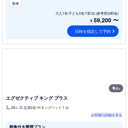
禁煙
大人1名/子ども0名/1室/泊
(参考宿泊料金)
59,200
〜
¥
日時を指定して予約
6+
エグゼクティブ キング プラス
28㎡
定員2名
キングベッド 1 台
お部屋の詳細を見る
朝食付き禁煙プラン