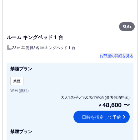
6+
ルーム キングベッド 1 台
28㎡
定員3名
キングベッド 1 台
お部屋の詳細を見る
禁煙プラン
禁煙
WiFi (無料)
大人1名/子ども0名/1室/泊
(参考宿泊料金)
48,600
〜
¥
日時を指定して予約
禁煙プラン