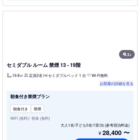
3+
セミダブル ルーム 禁煙 13 - 19階
19.8㎡
定員2名
セミダブルベッド 1 台
Wi-Fi無料
お部屋の詳細を見る
朝食付き禁煙プラン
朝食付き
禁煙
WiFi (無料)
朝食 (無料)
大人1名/子ども0名/1室/泊
(参考宿泊料金)
28,400
〜
¥