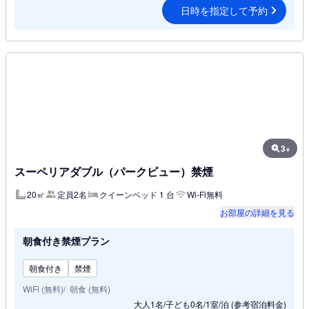
日時を指定して予約
3+
スーペリアダブル（パークビュー）禁煙
20㎡
定員2名
クイーンベッド 1 台
Wi-Fi無料
お部屋の詳細を見る
朝食付き禁煙プラン
朝食付き
禁煙
WiFi (無料)
朝食 (無料)
大人1名/子ども0名/1室/泊
(参考宿泊料金)