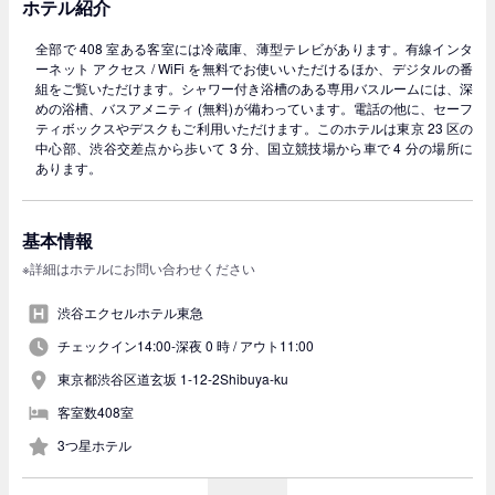
ホテル紹介
全部で 408 室ある客室には冷蔵庫、薄型テレビがあります。有線インタ
ーネット アクセス / WiFi を無料でお使いいただけるほか、デジタルの番
組をご覧いただけます。シャワー付き浴槽のある専用バスルームには、深
めの浴槽、バスアメニティ (無料)が備わっています。電話の他に、セーフ
ティボックスやデスクもご利用いただけます。このホテルは東京 23 区の
中心部、渋谷交差点から歩いて 3 分、国立競技場から車で 4 分の場所に
あります。
基本情報
※詳細はホテルにお問い合わせください
渋谷エクセルホテル東急
チェックイン14:00-深夜 0 時 /
アウト11:00
東京都渋谷区道玄坂 1-12-2Shibuya-ku
客室数408室
3つ星ホテル