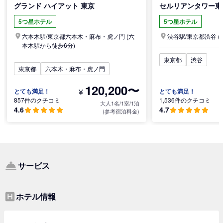
グランド ハイアット 東京
セルリアンタワー東
5つ星ホテル
5つ星ホテル
六本木駅/
東京都
六本木・麻布・虎ノ門
(六
渋谷駅/
東京都
渋谷
(
本木駅から徒歩6分)
東京都
渋谷
東京都
六本木・麻布・虎ノ門
120,200〜
¥
とても満足！
とても満足！
857件のクチコミ
1,536件のクチコミ
大人1名/1室/1泊
4.6
4.7
(参考宿泊料金)
サービス
ホテル情報