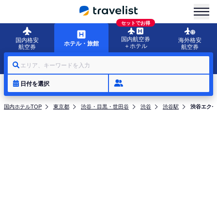
menu
セットでお得
国内航空券
国内格安
海外格安
ホテル・旅館
＋ホテル
航空券
航空券
エリア、キーワードを入力
日付を選択
国内ホテルTOP
東京都
渋谷・目黒・世田谷
渋谷
渋谷駅
渋谷エクセ