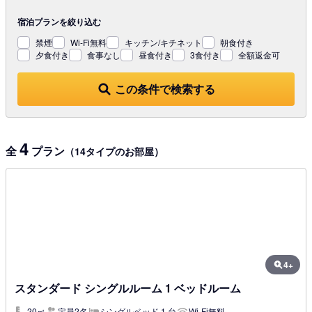
宿泊プランを
絞り込む
禁煙
Wi-Fi無料
キッチン/キチネット
朝食付き
夕食付き
食事なし
昼食付き
3食付き
全額返金可
この条件で検索する
4
全
プラン
（14タイプのお部屋）
4+
スタンダード シングルルーム 1 ベッドルーム
20㎡
定員2名
シングルベッド 1 台
Wi-Fi無料