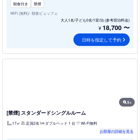
朝食付き
禁煙
WiFi (無料)
朝食ビュッフェ
大人1名/子ども0名/1室/泊
(参考宿泊料金)
18,700
〜
¥
日時を指定して予約
5+
[禁煙] スタンダードシングルルーム
17㎡
定員2名
ダブルベッド 1 台
Wi-Fi無料
お部屋の詳細を見る