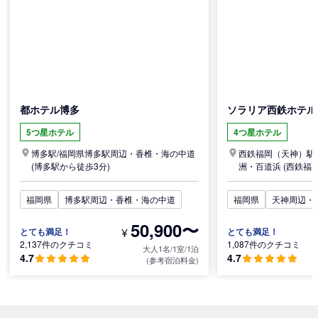
都ホテル博多
ソラリア西鉄ホテル
5つ星ホテル
4つ星ホテル
博多駅/
福岡県
博多駅周辺・香椎・海の中道
西鉄福岡（天神）駅/
(博多駅から徒歩3分)
洲・百道浜
(西鉄福
分)
福岡県
博多駅周辺・香椎・海の中道
福岡県
天神周辺・
50,900〜
¥
とても満足！
とても満足！
2,137件のクチコミ
1,087件のクチコミ
大人1名/1室/1泊
4.7
4.7
(参考宿泊料金)