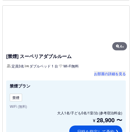
4+
[禁煙] スーペリアダブルルーム
定員3名
ダブルベッド 1 台
Wi-Fi無料
お部屋の詳細を見る
禁煙プラン
禁煙
WiFi (無料)
大人1名/子ども0名/1室/泊
(参考宿泊料金)
28,900
〜
¥
日時を指定して予約