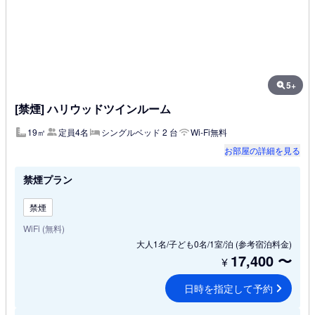
5+
[禁煙] ハリウッドツインルーム
19㎡
定員4名
シングルベッド 2 台
Wi-Fi無料
お部屋の詳細を見る
禁煙プラン
禁煙
WiFi (無料)
大人1名/子ども0名/1室/泊
(参考宿泊料金)
17,400
〜
¥
日時を指定して予約