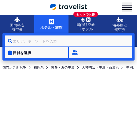
menu
セットでお得
国内航空券
国内格安
海外格安
ホテル・旅館
＋ホテル
航空券
航空券
エリア、キーワードを入力
日付を選択
国内ホテルTOP
福岡県
博多・海の中道
天神周辺・中洲・百道浜
中洲川