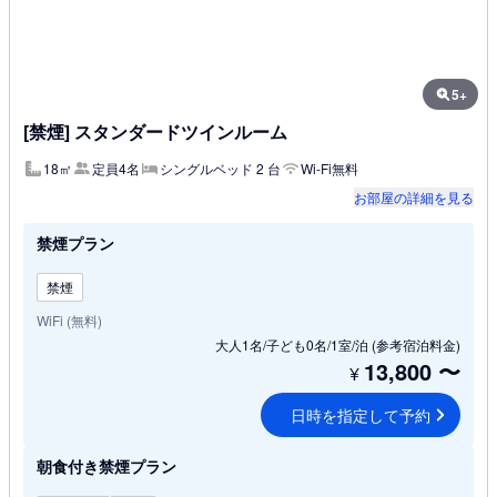
5+
[禁煙] スタンダードツインルーム
18㎡
定員4名
シングルベッド 2 台
Wi-Fi無料
お部屋の詳細を見る
禁煙プラン
禁煙
WiFi (無料)
大人1名/子ども0名/1室/泊
(参考宿泊料金)
13,800
〜
¥
日時を指定して予約
朝食付き禁煙プラン