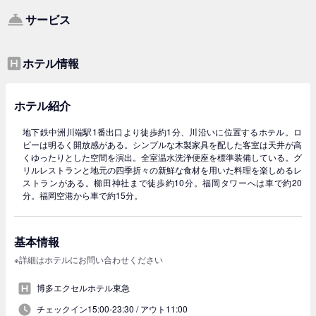
サービス
ホテル情報
ホテル紹介
地下鉄中洲川端駅1番出口より徒歩約1分、川沿いに位置するホテル。ロ
ビーは明るく開放感がある。シンプルな木製家具を配した客室は天井が高
くゆったりとした空間を演出。全室温水洗浄便座を標準装備している。グ
リルレストランと地元の四季折々の新鮮な食材を用いた料理を楽しめるレ
ストランがある。櫛田神社まで徒歩約10分。福岡タワーへは車で約20
分。福岡空港から車で約15分。
基本情報
※詳細はホテルにお問い合わせください
博多エクセルホテル東急
チェックイン15:00-23:30 /
アウト11:00