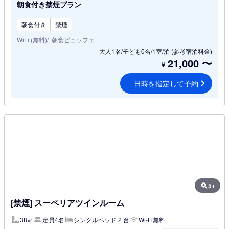
朝食付き禁煙プラン
朝食付き
禁煙
WiFi (無料)
朝食ビュッフェ
大人1名/子ども0名/1室/泊
(参考宿泊料金)
21,000
〜
¥
日時を指定して予約
5+
[禁煙] スーペリアツインルーム
38㎡
定員4名
シングルベッド 2 台
Wi-Fi無料