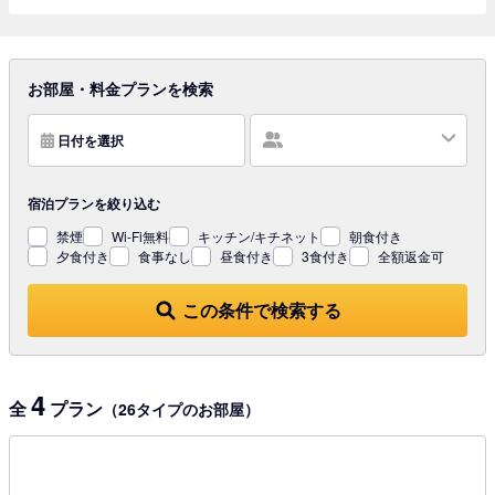
お部屋・料金プランを検索
日付を選択
宿泊プランを
絞り込む
禁煙
Wi-Fi無料
キッチン/キチネット
朝食付き
夕食付き
食事なし
昼食付き
3食付き
全額返金可
この条件で検索する
4
全
プラン
（26タイプのお部屋）