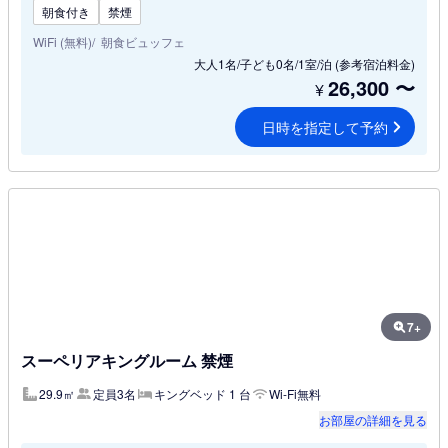
朝食付き
禁煙
WiFi (無料)
朝食ビュッフェ
大人1名/子ども0名/1室/泊
(参考宿泊料金)
26,300
〜
¥
日時を指定して予約
7+
スーペリアキングルーム 禁煙
29.9㎡
定員3名
キングベッド 1 台
Wi-Fi無料
お部屋の詳細を見る