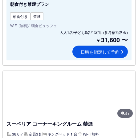
朝食付き禁煙プラン
朝食付き
禁煙
WiFi (無料)
朝食ビュッフェ
大人1名/子ども0名/1室/泊
(参考宿泊料金)
31,600
〜
¥
日時を指定して予約
5+
スーペリア コーナーキングルーム 禁煙
38.6㎡
定員3名
キングベッド 1 台
Wi-Fi無料