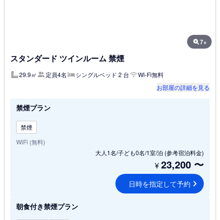
7+
スタンダード ツインルーム 禁煙
29.9㎡
定員4名
シングルベッド 2 台
Wi-Fi無料
お部屋の詳細を見る
禁煙プラン
禁煙
WiFi (無料)
大人1名/子ども0名/1室/泊
(参考宿泊料金)
23,200
〜
¥
日時を指定して予約
朝食付き禁煙プラン