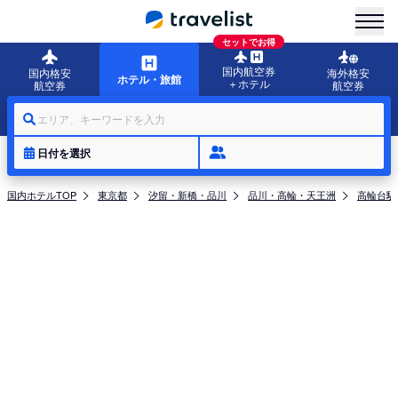
menu
セットでお得
国内航空券
国内格安
海外格安
ホテル・旅館
＋ホテル
航空券
航空券
エリア、キーワードを入力
日付を選択
国内ホテルTOP
東京都
汐留・新橋・品川
品川・高輪・天王洲
高輪台駅