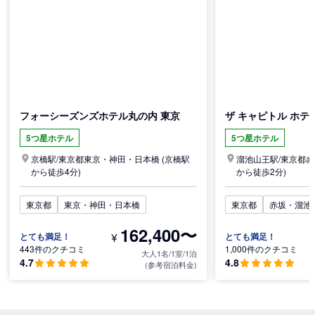
フォーシーズンズホテル丸の内 東京
ザ キャピトル ホテ
5つ星ホテル
5つ星ホテル
京橋駅/
東京都
東京・神田・日本橋
(京橋駅
溜池山王駅/
東京都
赤
から徒歩4分)
から徒歩2分)
東京都
東京・神田・日本橋
東京都
赤坂・溜池
162,400〜
¥
とても満足！
とても満足！
443件のクチコミ
1,000件のクチコミ
大人1名/1室/1泊
4.7
4.8
(参考宿泊料金)