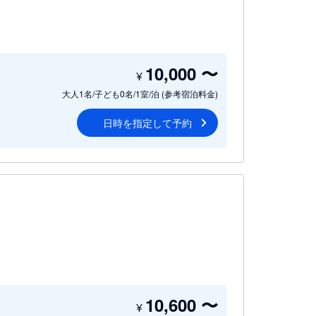
10,000
〜
¥
大人1名/子ども0名/1室/泊
(参考宿泊料金)
日時を指定して予約
10,600
〜
¥