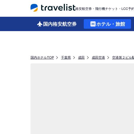
格安航空券・飛行機チケット・LCC予
国内格安
航空券
ホテル・旅館
国内ホテルTOP
千葉県
成田
成田空港
空港第２ビル