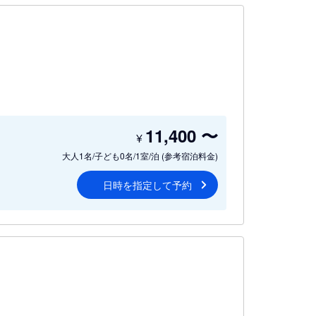
11,400
〜
¥
大人1名/子ども0名/1室/泊
(参考宿泊料金)
日時を指定して予約