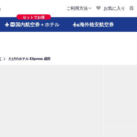
お気に入り
ご利用方法
約
セットでお得
国内航空券
＋ホテル
海外格安
航空券
駅
たびのホテル EXpress 成田