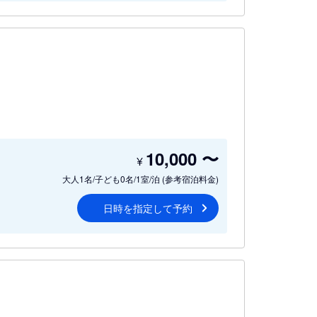
10,000
〜
¥
大人1名/子ども0名/1室/泊
(参考宿泊料金)
日時を指定して予約