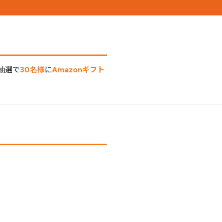
、抽選で
30名様
に
Amazonギフト